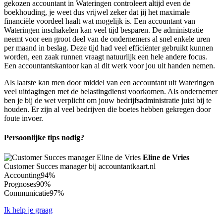
gekozen accountant in Wateringen controleert altijd even de
boekhouding, je weet dus vrijwel zeker dat jij het maximale
financiële voordeel haalt wat mogelijk is. Een accountant van
Wateringen inschakelen kan veel tijd besparen. De administratie
neemt voor een groot deel van de ondernemers al snel enkele uren
per maand in beslag. Deze tijd had veel efficiënter gebruikt kunnen
worden, een zaak runnen vraagt natuurlijk een hele andere focus.
Een accountantskantoor kan al dit werk voor jou uit handen nemen.
Als laatste kan men door middel van een accountant uit Wateringen
veel uitdagingen met de belastingdienst voorkomen. Als ondernemer
ben je bij de wet verplicht om jouw bedrijfsadministratie juist bij te
houden. Er zijn al veel bedrijven die boetes hebben gekregen door
foute invoer.
Persoonlijke tips nodig?
Eline de Vries
Customer Succes manager bij accountantkaart.nl
Accounting
94%
Prognoses
90%
Communicatie
97%
Ik help je graag