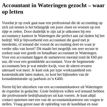
Accountant in Wateringen gezocht – waar
op letten
Voordat je op zoek gaat naar een professional die de accounting op
zich zal nemen is het belangrijk om jouw eisen en wensen op een
rijtje te zetten. Door duidelijk te zijn zal je uitkomen bij een
accountancy kantoor in Wateringen die perfect aan zal sluiten bij het
bedrijf. Wil je bijvoorbeeld een accountant die goed met je
meedenkt, of iemand die vooral de accounting doet en waar je
verder niks van hoort? Dit maakt het mogelijk om zeer secuur te
zoeken naar een goede en betaalbare accountant in Wateringen.
Voor een accountant liggen de uurtarieven meestal rond de €60 per
uur, dit voor een gemiddelde accountant. Voor de beginnende
accountants ben je wat minder kwijt, voor de uiterst ervaren
uiteraard wat meer. Je kunt ook per type werkzaamheid een
kostenindicatie laten maken, zo kost het bijhouden van de
loonadministratie op jaarbasis zo’n €400.
Neem bij het uitzoeken van een accountantskantoor uit Wateringen
de expertise in gedachte. Grote bedrijven willen wel iemand hebben
die professionele bedrijfsanalyses uit kan voeren. Je kunt altijd
contact opnemen met een van de accountantskantoren om vragen te
stellen. Vraag gerust naar de opleiding van de kandidaat en naar