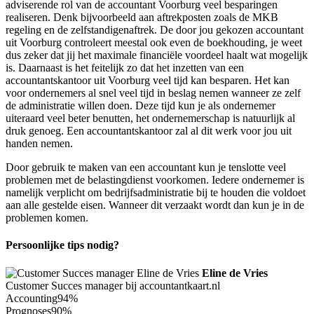
adviserende rol van de accountant Voorburg veel besparingen
realiseren. Denk bijvoorbeeld aan aftrekposten zoals de MKB
regeling en de zelfstandigenaftrek. De door jou gekozen accountant
uit Voorburg controleert meestal ook even de boekhouding, je weet
dus zeker dat jij het maximale financiële voordeel haalt wat mogelijk
is. Daarnaast is het feitelijk zo dat het inzetten van een
accountantskantoor uit Voorburg veel tijd kan besparen. Het kan
voor ondernemers al snel veel tijd in beslag nemen wanneer ze zelf
de administratie willen doen. Deze tijd kun je als ondernemer
uiteraard veel beter benutten, het ondernemerschap is natuurlijk al
druk genoeg. Een accountantskantoor zal al dit werk voor jou uit
handen nemen.
Door gebruik te maken van een accountant kun je tenslotte veel
problemen met de belastingdienst voorkomen. Iedere ondernemer is
namelijk verplicht om bedrijfsadministratie bij te houden die voldoet
aan alle gestelde eisen. Wanneer dit verzaakt wordt dan kun je in de
problemen komen.
Persoonlijke tips nodig?
Eline de Vries
Customer Succes manager bij accountantkaart.nl
Accounting
94%
Prognoses
90%