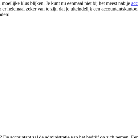
moeilijke klus blijken. Je kunt nu eenmaal niet bij het meest nabije
acc
m er helemaal zeker van te zijn dat je uiteindelijk een accountantskanto
nden!
? De accountant zal de administratie van het bedrijf op zich nemen. Ee