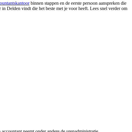
ountantskantoor
binnen stappen en de eerste persoon aanspreken die
or in Delden vindt die het beste met je voor heeft. Lees snel verder om
n accountant neemt onder andere de urenadministratie,