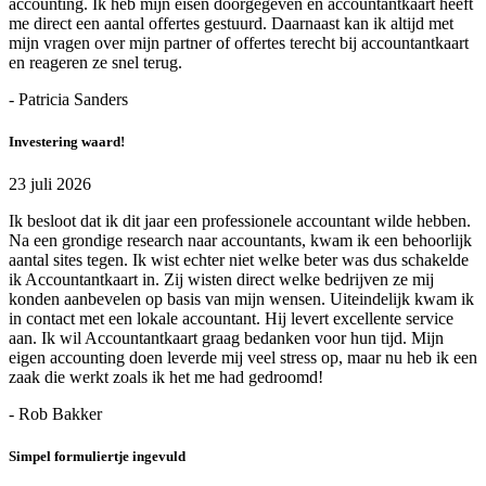
accounting. Ik heb mijn eisen doorgegeven en accountantkaart heeft
me direct een aantal offertes gestuurd. Daarnaast kan ik altijd met
mijn vragen over mijn partner of offertes terecht bij accountantkaart
en reageren ze snel terug.
- Patricia Sanders
Investering waard!
23 juli 2026
Ik besloot dat ik dit jaar een professionele accountant wilde hebben.
Na een grondige research naar accountants, kwam ik een behoorlijk
aantal sites tegen. Ik wist echter niet welke beter was dus schakelde
ik Accountantkaart in. Zij wisten direct welke bedrijven ze mij
konden aanbevelen op basis van mijn wensen. Uiteindelijk kwam ik
in contact met een lokale accountant. Hij levert excellente service
aan. Ik wil Accountantkaart graag bedanken voor hun tijd. Mijn
eigen accounting doen leverde mij veel stress op, maar nu heb ik een
zaak die werkt zoals ik het me had gedroomd!
- Rob Bakker
Simpel formuliertje ingevuld