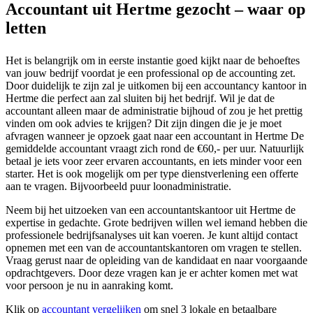
Accountant uit Hertme gezocht – waar op
letten
Het is belangrijk om in eerste instantie goed kijkt naar de behoeftes
van jouw bedrijf voordat je een professional op de accounting zet.
Door duidelijk te zijn zal je uitkomen bij een accountancy kantoor in
Hertme die perfect aan zal sluiten bij het bedrijf. Wil je dat de
accountant alleen maar de administratie bijhoud of zou je het prettig
vinden om ook advies te krijgen? Dit zijn dingen die je je moet
afvragen wanneer je opzoek gaat naar een accountant in Hertme De
gemiddelde accountant vraagt zich rond de €60,- per uur. Natuurlijk
betaal je iets voor zeer ervaren accountants, en iets minder voor een
starter. Het is ook mogelijk om per type dienstverlening een offerte
aan te vragen. Bijvoorbeeld puur loonadministratie.
Neem bij het uitzoeken van een accountantskantoor uit Hertme de
expertise in gedachte. Grote bedrijven willen wel iemand hebben die
professionele bedrijfsanalyses uit kan voeren. Je kunt altijd contact
opnemen met een van de accountantskantoren om vragen te stellen.
Vraag gerust naar de opleiding van de kandidaat en naar voorgaande
opdrachtgevers. Door deze vragen kan je er achter komen met wat
voor persoon je nu in aanraking komt.
Klik op
accountant vergelijken
om snel 3 lokale en betaalbare