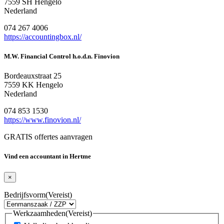
7559 SH Hengelo
Nederland
074 267 4006
https://accountingbox.nl/
M.W. Financial Control h.o.d.n. Finovion
Bordeauxstraat 25
7559 KK Hengelo
Nederland
074 853 1530
https://www.finovion.nl/
GRATIS offertes aanvragen
Vind een accountant in Hertme
×
Bedrijfsvorm
(Vereist)
Werkzaamheden
(Vereist)