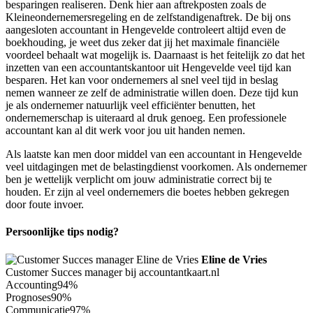
besparingen realiseren. Denk hier aan aftrekposten zoals de
Kleineondernemersregeling en de zelfstandigenaftrek. De bij ons
aangesloten accountant in Hengevelde controleert altijd even de
boekhouding, je weet dus zeker dat jij het maximale financiële
voordeel behaalt wat mogelijk is. Daarnaast is het feitelijk zo dat het
inzetten van een accountantskantoor uit Hengevelde veel tijd kan
besparen. Het kan voor ondernemers al snel veel tijd in beslag
nemen wanneer ze zelf de administratie willen doen. Deze tijd kun
je als ondernemer natuurlijk veel efficiënter benutten, het
ondernemerschap is uiteraard al druk genoeg. Een professionele
accountant kan al dit werk voor jou uit handen nemen.
Als laatste kan men door middel van een accountant in Hengevelde
veel uitdagingen met de belastingdienst voorkomen. Als ondernemer
ben je wettelijk verplicht om jouw administratie correct bij te
houden. Er zijn al veel ondernemers die boetes hebben gekregen
door foute invoer.
Persoonlijke tips nodig?
Eline de Vries
Customer Succes manager bij accountantkaart.nl
Accounting
94%
Prognoses
90%
Communicatie
97%