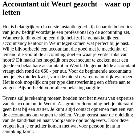
Accountant uit Weurt gezocht – waar op
letten
Het is belangrijk om in eerste instantie goed kijkt naar de behoeftes
van jouw bedrijf voordat je een professional op de accounting zet.
Wanneer je dit goed op een rijtje hebt zul je gemakkelijk een
accountancy kantoor in Weurt tegenkomen wat perfect bij je past.
Wil je bijvoorbeeld een accountant die goed met je meedenkt, of
iemand die vooral de accounting doet en waar je verder niks van
hoort? Dit maakt het mogelijk om zeer secuur te zoeken naar een
goede en betaalbare accountant in Weurt. De gemiddelde accountant
vraagt zich rond de €60,- per uur. Voor de beginnende accountants
ben je iets minder kwijt, voor de uiterst ervaren natuurlijk wat meer.
Het is ook mogelijk om per type dienstverlening een offerte aan te
vragen. Bijvoorbeeld voor alleen belastingaangifte.
Tevens zul je rekening moeten houden met het niveau van expertise
van de accountant in Weurt. Als grote onderneming heb je uiteraard
geen baat bij een starter. Je kunt altijd contact opnemen met een van
de accountants om vragen te stellen. Vraag gerust naar de opleiding
van de kandidaat en naar voorgaande opdrachtgevers. Door deze
vragen kan je er achter komen met wat voor persoon je nu in
aanraking komt.