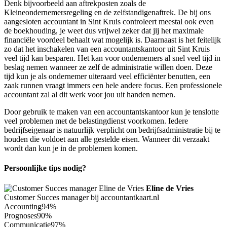
Denk bijvoorbeeld aan aftrekposten zoals de
Kleineondernemersregeling en de zelfstandigenaftrek. De bij ons
aangesloten accountant in Sint Kruis controleert meestal ook even
de boekhouding, je weet dus vrijwel zeker dat jij het maximale
financiële voordeel behaalt wat mogelijk is. Daarnaast is het feitelijk
zo dat het inschakelen van een accountantskantoor uit Sint Kruis
veel tijd kan besparen. Het kan voor ondernemers al snel veel tijd in
beslag nemen wanneer ze zelf de administratie willen doen. Deze
tijd kun je als ondernemer uiteraard veel efficiënter benutten, een
zaak runnen vraagt immers een hele andere focus. Een professionele
accountant zal al dit werk voor jou uit handen nemen.
Door gebruik te maken van een accountantskantoor kun je tenslotte
veel problemen met de belastingdienst voorkomen. Iedere
bedrijfseigenaar is natuurlijk verplicht om bedrijfsadministratie bij te
houden die voldoet aan alle gestelde eisen. Wanneer dit verzaakt
wordt dan kun je in de problemen komen.
Persoonlijke tips nodig?
Eline de Vries
Customer Succes manager bij accountantkaart.nl
Accounting
94%
Prognoses
90%
Communicatie
97%