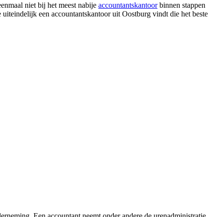
eenmaal niet bij het meest nabije
accountantskantoor
binnen stappen
e uiteindelijk een accountantskantoor uit Oostburg vindt die het beste
nderneming. Een accountant neemt onder andere de urenadministratie,