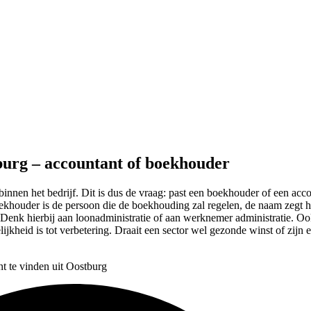
burg – accountant of boekhouder
binnen het bedrijf. Dit is dus de vraag: past een boekhouder of een accoun
oekhouder is de persoon die de boekhouding zal regelen, de naam zegt he
enk hierbij aan loonadministratie of aan werknemer administratie. Ook
ijkheid is tot verbetering. Draait een sector wel gezonde winst of zijn e
t te vinden uit Oostburg