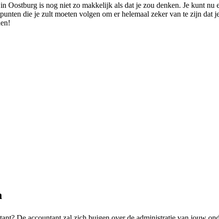
in Oostburg is nog niet zo makkelijk als dat je zou denken. Je kunt nu 
 punten die je zult moeten volgen om er helemaal zeker van te zijn dat j
den!
n
ntant? De accountant zal zich buigen over de administratie van jouw o