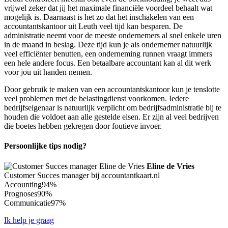
vrijwel zeker dat jij het maximale financiële voordeel behaalt wat
mogelijk is. Daarnaast is het zo dat het inschakelen van een
accountantskantoor uit Leuth veel tijd kan besparen. De
administratie neemt voor de meeste ondernemers al snel enkele uren
in de maand in beslag. Deze tijd kun je als ondernemer natuurlijk
veel efficiënter benutten, een onderneming runnen vraagt immers
een hele andere focus. Een betaalbare accountant kan al dit werk
voor jou uit handen nemen.
Door gebruik te maken van een accountantskantoor kun je tenslotte
veel problemen met de belastingdienst voorkomen. Iedere
bedrijfseigenaar is natuurlijk verplicht om bedrijfsadministratie bij te
houden die voldoet aan alle gestelde eisen. Er zijn al veel bedrijven
die boetes hebben gekregen door foutieve invoer.
Persoonlijke tips nodig?
Eline de Vries
Customer Succes manager bij accountantkaart.nl
Accounting
94%
Prognoses
90%
Communicatie
97%
Ik help je graag