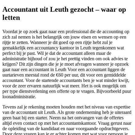
Accountant uit Leuth gezocht – waar op
letten
Voordat je op zoek gaat naar een professional die de accounting op
zich zal nemen is het belangrijk om jouw eisen en wensen op een
rijtje te zetten. Wanneer je dit goed op een rijtje hebt zul je
gemakkelijk een accountancy kantoor in Leuth tegenkomen wat
perfect bij je past. Wil je dat de accountant alleen maar de
administratie bijhoud of zou je het prettig vinden om ook advies te
krijgen? Dit zijn dingen die je je moet afvragen wanneer je opzoek
gaat naar een accountant in Leuth Voor een accountant liggen de
uurtarieven meestal rond de €60 per uur, dit voor een gemiddelde
accountant. Voor de startende accountants ben je wat minder kwijt,
voor de zeer ervaren natuurlijk wat meer. Het is ook mogelijk om
per type dienstverlening een offerte op te vragen. Bijvoorbeeld puur
loonadministratie.
Tevens zal je rekening moeten houden met het niveau van expertise
van de accountant uit Leuth. Als grote onderneming heb je uiteraard
geen baat bij een starter. Neem na het ontvangen van de offertes
altijd even contact op met het accountantskantoor. Vraag gerust naar
de opleiding van de kandidaat en naar voorgaande opdrachtgevers.
Door deze vragen kan je er achter komen met wat voor persoon je