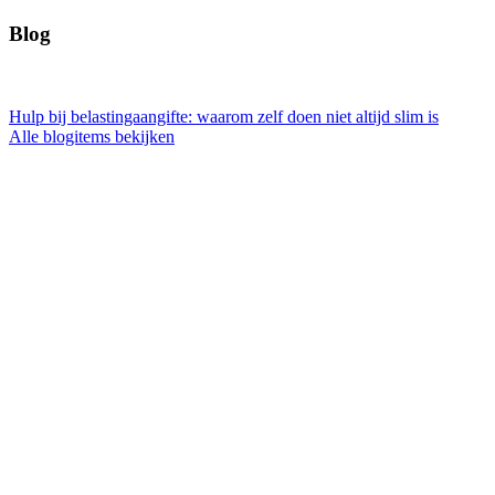
Blog
Hulp bij belastingaangifte: waarom zelf doen niet altijd slim is
Alle blogitems bekijken