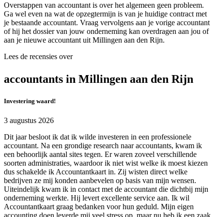
Overstappen van accountant is over het algemeen geen probleem.
Ga wel even na wat de opzegtermijn is van je huidige contract met
je bestaande accountant. Vraag vervolgens aan je vorige accountant
of hij het dossier van jouw onderneming kan overdragen aan jou of
aan je nieuwe accountant uit Millingen aan den Rijn.
Lees de recensies over
accountants in Millingen aan den Rijn
Investering waard!
3 augustus 2026
Dit jaar besloot ik dat ik wilde investeren in een professionele
accountant. Na een grondige research naar accountants, kwam ik
een behoorlijk aantal sites tegen. Er waren zoveel verschillende
soorten administraties, waardoor ik niet wist welke ik moest kiezen
dus schakelde ik Accountantkaart in. Zij wisten direct welke
bedrijven ze mij konden aanbevelen op basis van mijn wensen.
Uiteindelijk kwam ik in contact met de accountant die dichtbij mijn
onderneming werkte. Hij levert excellente service aan. Ik wil
Accountantkaart graag bedanken voor hun geduld. Mijn eigen
accounting doen leverde mij veel stress op, maar nu heb ik een zaak