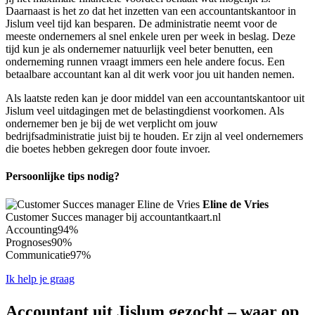
Daarnaast is het zo dat het inzetten van een accountantskantoor in
Jislum veel tijd kan besparen. De administratie neemt voor de
meeste ondernemers al snel enkele uren per week in beslag. Deze
tijd kun je als ondernemer natuurlijk veel beter benutten, een
onderneming runnen vraagt immers een hele andere focus. Een
betaalbare accountant kan al dit werk voor jou uit handen nemen.
Als laatste reden kan je door middel van een accountantskantoor uit
Jislum veel uitdagingen met de belastingdienst voorkomen. Als
ondernemer ben je bij de wet verplicht om jouw
bedrijfsadministratie juist bij te houden. Er zijn al veel ondernemers
die boetes hebben gekregen door foute invoer.
Persoonlijke tips nodig?
Eline de Vries
Customer Succes manager bij accountantkaart.nl
Accounting
94%
Prognoses
90%
Communicatie
97%
Ik help je graag
Accountant uit Jislum gezocht – waar op