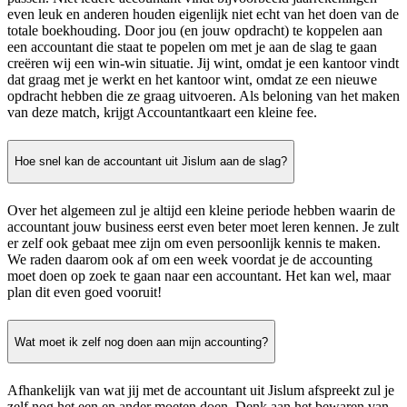
even leuk en anderen houden eigenlijk niet echt van het doen van de
totale boekhouding. Door jou (en jouw opdracht) te koppelen aan
een accountant die staat te popelen om met je aan de slag te gaan
creëren wij een win-win situatie. Jij wint, omdat je een kantoor vindt
dat graag met je werkt en het kantoor wint, omdat ze een nieuwe
opdracht hebben die ze graag uitvoeren. Als beloning van het maken
van deze match, krijgt Accountantkaart een kleine fee.
Hoe snel kan de accountant uit Jislum aan de slag?
Over het algemeen zul je altijd een kleine periode hebben waarin de
accountant jouw business eerst even beter moet leren kennen. Je zult
er zelf ook gebaat mee zijn om even persoonlijk kennis te maken.
We raden daarom ook af om een week voordat je de accounting
moet doen op zoek te gaan naar een accountant. Het kan wel, maar
plan dit even goed vooruit!
Wat moet ik zelf nog doen aan mijn accounting?
Afhankelijk van wat jij met de accountant uit Jislum afspreekt zul je
zelf nog het een en ander moeten doen. Denk aan het bewaren van