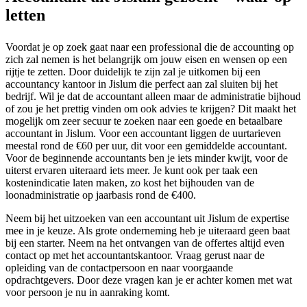
letten
Voordat je op zoek gaat naar een professional die de accounting op
zich zal nemen is het belangrijk om jouw eisen en wensen op een
rijtje te zetten. Door duidelijk te zijn zal je uitkomen bij een
accountancy kantoor in Jislum die perfect aan zal sluiten bij het
bedrijf. Wil je dat de accountant alleen maar de administratie bijhoud
of zou je het prettig vinden om ook advies te krijgen? Dit maakt het
mogelijk om zeer secuur te zoeken naar een goede en betaalbare
accountant in Jislum. Voor een accountant liggen de uurtarieven
meestal rond de €60 per uur, dit voor een gemiddelde accountant.
Voor de beginnende accountants ben je iets minder kwijt, voor de
uiterst ervaren uiteraard iets meer. Je kunt ook per taak een
kostenindicatie laten maken, zo kost het bijhouden van de
loonadministratie op jaarbasis rond de €400.
Neem bij het uitzoeken van een accountant uit Jislum de expertise
mee in je keuze. Als grote onderneming heb je uiteraard geen baat
bij een starter. Neem na het ontvangen van de offertes altijd even
contact op met het accountantskantoor. Vraag gerust naar de
opleiding van de contactpersoon en naar voorgaande
opdrachtgevers. Door deze vragen kan je er achter komen met wat
voor persoon je nu in aanraking komt.