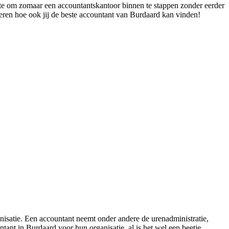
ette om zomaar een accountantskantoor binnen te stappen zonder eerder
leren hoe ook jij de beste accountant van Burdaard kan vinden!
nisatie. Een accountant neemt onder andere de urenadministratie,
ant in Burdaard voor hun organisatie, al is het wel een beetje