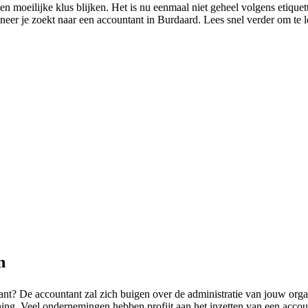
en moeilijke klus blijken. Het is nu eenmaal niet geheel volgens etiqu
neer je zoekt naar een accountant in Burdaard. Lees snel verder om te 
n
tant? De accountant zal zich buigen over de administratie van jouw orga
ng. Veel ondernemingen hebben profijt aan het inzetten van een account