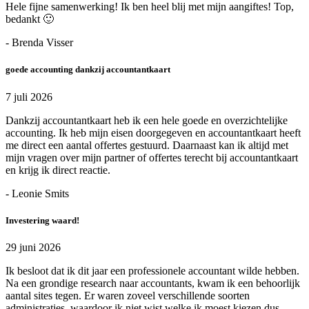
Hele fijne samenwerking! Ik ben heel blij met mijn aangiftes! Top,
bedankt 🙂
- Brenda Visser
goede accounting dankzij accountantkaart
7 juli 2026
Dankzij accountantkaart heb ik een hele goede en overzichtelijke
accounting. Ik heb mijn eisen doorgegeven en accountantkaart heeft
me direct een aantal offertes gestuurd. Daarnaast kan ik altijd met
mijn vragen over mijn partner of offertes terecht bij accountantkaart
en krijg ik direct reactie.
- Leonie Smits
Investering waard!
29 juni 2026
Ik besloot dat ik dit jaar een professionele accountant wilde hebben.
Na een grondige research naar accountants, kwam ik een behoorlijk
aantal sites tegen. Er waren zoveel verschillende soorten
administraties, waardoor ik niet wist welke ik moest kiezen dus