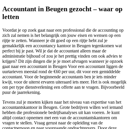
Accountant in Beugen gezocht – waar op
letten
Voordat je op zoek gaat naar een professional die de accounting op
zich zal nemen is het belangrijk om jouw eisen en wensen op een
rijtje te zetten. Wanneer je dit goed op een rijtje hebt zul je
gemakkelijk een accountancy kantoor in Beugen tegenkomen wat
perfect bij je past. Wil je dat de accountant alleen maar de
administratie bijhoud of zou je het prettig vinden om ook advies te
krijgen? Dit zijn dingen die je je moet afvragen wanneer je opzoek
gaat naar een accountant in Beugen Voor een accountant liggen de
uurtarieven meestal rond de €60 per uur, dit voor een gemiddelde
accountant. Voor de beginnende accountants ben je iets minder
kwijt, voor de uiterst ervaren uiteraard iets meer. Het is ook mogelijk
om per type dienstverlening een offerte aan te vragen. Bijvoorbeeld
puur de jaarrekening.
Tevens zul je moeten kijken naar het niveau van expertise van het
accountantskantoor in Beugen. Grote bedrijven willen wel iemand
hebben die professionele bedrijfsanalyses uit kan voeren. Je kunt
altijd contact opnemen met een van de accountantskantoren om
vragen te stellen. Vraag gerust naar de opleiding van de
contactpersoon en naar voorgaande opdrachtgevers. Door deze