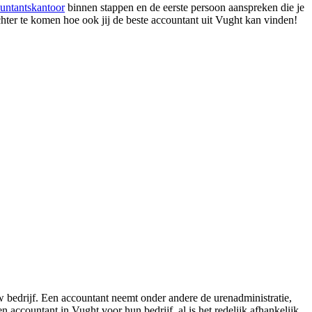
untantskantoor
binnen stappen en de eerste persoon aanspreken die je
chter te komen hoe ook jij de beste accountant uit Vught kan vinden!
w bedrijf. Een accountant neemt onder andere de urenadministratie,
accountant in Vught voor hun bedrijf, al is het redelijk afhankelijk