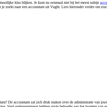
oeilijke klus blijken. Je kunt nu eenmaal niet bij het meest nabije
acco
r je zoekt naar een accountant uit Vught. Lees hieronder verder om era
tant? De accountant zal zich druk maken over de administratie van jou
ng. Veel ondernemingen hebben grote behoefte aan het inzetten van een 