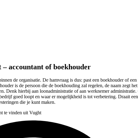
t – accountant of boekhouder
 binnen de organisatie. De hamvraag is dus: past een boekhouder of een ac
houder is de persoon die de boekhouding zal regelen, de naam zegt het 
en. Denk hierbij aan loonadministratie of aan werknemer administrati
edrijf goed loopt en waar er mogelijkheid is tot verbetering. Draait ee
esteringen die je kunt maken.
t te vinden uit Vught