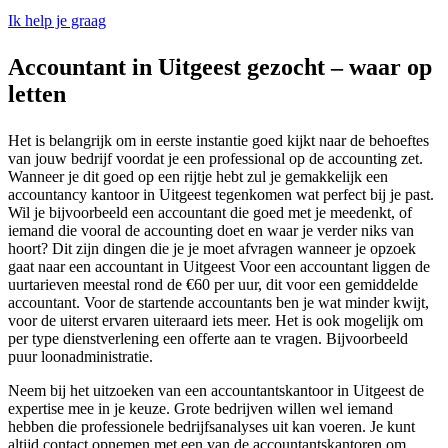
Ik help je graag
Accountant in Uitgeest gezocht – waar op
letten
Het is belangrijk om in eerste instantie goed kijkt naar de behoeftes
van jouw bedrijf voordat je een professional op de accounting zet.
Wanneer je dit goed op een rijtje hebt zul je gemakkelijk een
accountancy kantoor in Uitgeest tegenkomen wat perfect bij je past.
Wil je bijvoorbeeld een accountant die goed met je meedenkt, of
iemand die vooral de accounting doet en waar je verder niks van
hoort? Dit zijn dingen die je je moet afvragen wanneer je opzoek
gaat naar een accountant in Uitgeest Voor een accountant liggen de
uurtarieven meestal rond de €60 per uur, dit voor een gemiddelde
accountant. Voor de startende accountants ben je wat minder kwijt,
voor de uiterst ervaren uiteraard iets meer. Het is ook mogelijk om
per type dienstverlening een offerte aan te vragen. Bijvoorbeeld
puur loonadministratie.
Neem bij het uitzoeken van een accountantskantoor in Uitgeest de
expertise mee in je keuze. Grote bedrijven willen wel iemand
hebben die professionele bedrijfsanalyses uit kan voeren. Je kunt
altijd contact opnemen met een van de accountantskantoren om