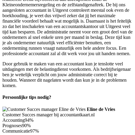
Kleineondernemersregeling en de zelfstandigenaftrek. De bij ons
aangesloten accountant in Uitgeest controleert meestal ook even de
boekhouding, je weet dus vrijwel zeker dat jij het maximale
financiële voordeel behaalt wat mogelijk is. Daarnaast is het feitelijk
zo dat het inschakelen van een accountantskantoor uit Uitgeest veel
tijd kan besparen. De administratie neemt voor een groot deel van de
ondernemers al snel enkele uren per maand in beslag. Deze tijd kun
je als ondernemer natuurlijk veel efficiënter benutten, een
onderneming runnen vraagt natuurlijk een hele andere focus. Een
professionele accountant zal al dit werk voor jou uit handen nemen.
Door gebruik te maken van een accountant kun je tenslotte veel
uitdagingen met de belastingdienst voorkomen. Als bedrijfseigenaar
ben je wettelijk verplicht om jouw administratie correct bij te
houden. Wanneer dit nagelaten wordt dan kun je in de problemen
komen.
Persoonlijke tips nodig?
Eline de Vries
Customer Succes manager bij accountantkaart.nl
Accounting
94%
Prognoses
90%
Communicatie
97%