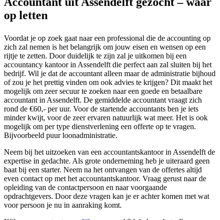
Accountant uit Assendelft gezocht – waar
op letten
Voordat je op zoek gaat naar een professional die de accounting op
zich zal nemen is het belangrijk om jouw eisen en wensen op een
rijtje te zetten. Door duidelijk te zijn zal je uitkomen bij een
accountancy kantoor in Assendelft die perfect aan zal sluiten bij het
bedrijf. Wil je dat de accountant alleen maar de administratie bijhoud
of zou je het prettig vinden om ook advies te krijgen? Dit maakt het
mogelijk om zeer secuur te zoeken naar een goede en betaalbare
accountant in Assendelft. De gemiddelde accountant vraagt zich
rond de €60,- per uur. Voor de startende accountants ben je iets
minder kwijt, voor de zeer ervaren natuurlijk wat meer. Het is ook
mogelijk om per type dienstverlening een offerte op te vragen.
Bijvoorbeeld puur loonadministratie.
Neem bij het uitzoeken van een accountantskantoor in Assendelft de
expertise in gedachte. Als grote onderneming heb je uiteraard geen
baat bij een starter. Neem na het ontvangen van de offertes altijd
even contact op met het accountantskantoor. Vraag gerust naar de
opleiding van de contactpersoon en naar voorgaande
opdrachtgevers. Door deze vragen kan je er achter komen met wat
voor persoon je nu in aanraking komt.