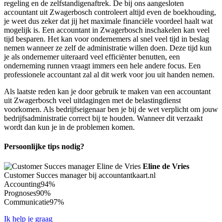
regeling en de zelfstandigenaftrek. De bij ons aangesloten
accountant uit Zwagerbosch controleert altijd even de boekhouding,
je weet dus zeker dat jij het maximale financiële voordeel haalt wat
mogelijk is. Een accountant in Zwagerbosch inschakelen kan veel
tijd besparen. Het kan voor ondernemers al snel veel tijd in beslag
nemen wanneer ze zelf de administratie willen doen. Deze tijd kun
je als ondernemer uiteraard veel efficiënter benutten, een
onderneming runnen vraagt immers een hele andere focus. Een
professionele accountant zal al dit werk voor jou uit handen nemen.
Als laatste reden kan je door gebruik te maken van een accountant
uit Zwagerbosch veel uitdagingen met de belastingdienst
voorkomen. Als bedrijfseigenaar ben je bij de wet verplicht om jouw
bedrijfsadministratie correct bij te houden. Wanneer dit verzaakt
wordt dan kun je in de problemen komen.
Persoonlijke tips nodig?
Eline de Vries
Customer Succes manager bij accountantkaart.nl
Accounting
94%
Prognoses
90%
Communicatie
97%
Ik help je graag