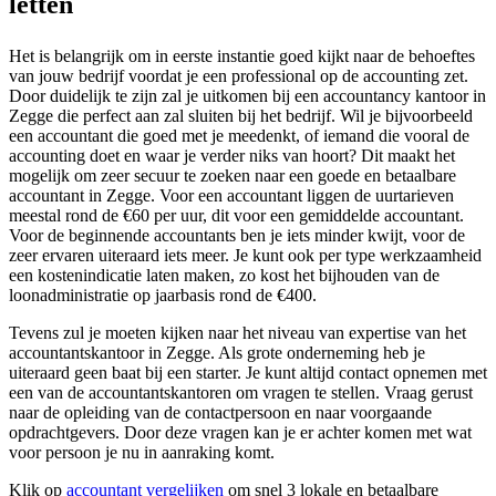
letten
Het is belangrijk om in eerste instantie goed kijkt naar de behoeftes
van jouw bedrijf voordat je een professional op de accounting zet.
Door duidelijk te zijn zal je uitkomen bij een accountancy kantoor in
Zegge die perfect aan zal sluiten bij het bedrijf. Wil je bijvoorbeeld
een accountant die goed met je meedenkt, of iemand die vooral de
accounting doet en waar je verder niks van hoort? Dit maakt het
mogelijk om zeer secuur te zoeken naar een goede en betaalbare
accountant in Zegge. Voor een accountant liggen de uurtarieven
meestal rond de €60 per uur, dit voor een gemiddelde accountant.
Voor de beginnende accountants ben je iets minder kwijt, voor de
zeer ervaren uiteraard iets meer. Je kunt ook per type werkzaamheid
een kostenindicatie laten maken, zo kost het bijhouden van de
loonadministratie op jaarbasis rond de €400.
Tevens zul je moeten kijken naar het niveau van expertise van het
accountantskantoor in Zegge. Als grote onderneming heb je
uiteraard geen baat bij een starter. Je kunt altijd contact opnemen met
een van de accountantskantoren om vragen te stellen. Vraag gerust
naar de opleiding van de contactpersoon en naar voorgaande
opdrachtgevers. Door deze vragen kan je er achter komen met wat
voor persoon je nu in aanraking komt.
Klik op
accountant vergelijken
om snel 3 lokale en betaalbare