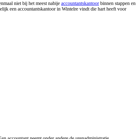
enmaal niet bij het meest nabije
accountantskantoor
binnen stappen en
delijk een accountantskantoor in Wintelre vindt die hart heeft voor
 Een accountant neemt onder andere de urenadministratie,