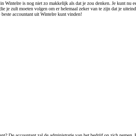
n Wintelre is nog niet zo makkelijk als dat je zou denken. Je kunt nu e
 die je zult moeten volgen om er helemaal zeker van te zijn dat je uitein
 beste accountant uit Wintelre kunt vinden!
ant? De accountant zal de administratie van het bedrijf op zich nemen.