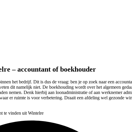
elre – accountant of boekhouder
 binnen het bedrijf. Dit is dus de vraag: ben je op zoek naar een accoun
en weten dit namelijk niet. De boekhouding wordt over het algemeen ged
anden nemen. Denk hierbij aan loonadministratie of aan werknemer admin
waar er ruimte is voor verbetering. Draait een afdeling wel gezonde wins
t te vinden uit Wintelre