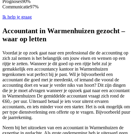
Prognoses
90%
Communicatie
97%
Ik help je graag
Accountant in Warmenhuizen gezocht –
waar op letten
Voordat je op zoek gaat naar een professional die de accounting op
zich zal nemen is het belangrijk om jouw eisen en wensen op een
rijtje te zetten. Wanneer je dit goed op een rijtje hebt zul je
gemakkelijk een accountancy kantoor in Warmenhuizen
tegenkomen wat perfect bij je past. Wil je bijvoorbeeld een
accountant die goed met je meedenkt, of iemand die vooral de
accounting doet en waar je verder niks van hoort? Dit zijn dingen
die je je moet afvragen wanneer je opzoek gaat naar een accountant
in Warmenhuizen De gemiddelde accountant vraagt zich rond de
€60,- per uur. Uiteraard betaal je iets voor uiterst ervaren
accountants, en iets minder voor een starter. Het is ook mogelijk om
per type dienstverlening een offerte op te vragen. Bijvoorbeeld puur
de jaarrekening.
Neem bij het uitzoeken van een accountant in Warmenhuizen de
expertise in gedachte. Als grote onderneming heb je uiteraard geen