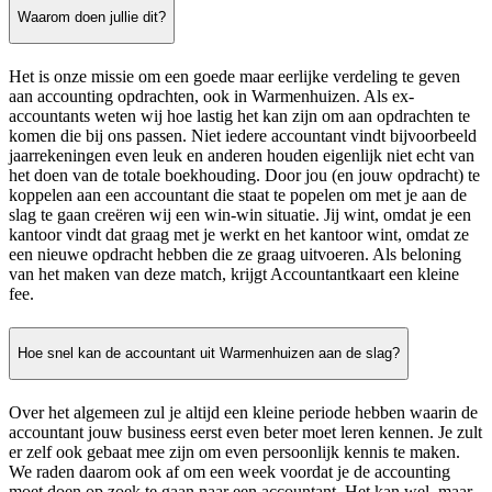
Waarom doen jullie dit?
Het is onze missie om een goede maar eerlijke verdeling te geven
aan accounting opdrachten, ook in Warmenhuizen. Als ex-
accountants weten wij hoe lastig het kan zijn om aan opdrachten te
komen die bij ons passen. Niet iedere accountant vindt bijvoorbeeld
jaarrekeningen even leuk en anderen houden eigenlijk niet echt van
het doen van de totale boekhouding. Door jou (en jouw opdracht) te
koppelen aan een accountant die staat te popelen om met je aan de
slag te gaan creëren wij een win-win situatie. Jij wint, omdat je een
kantoor vindt dat graag met je werkt en het kantoor wint, omdat ze
een nieuwe opdracht hebben die ze graag uitvoeren. Als beloning
van het maken van deze match, krijgt Accountantkaart een kleine
fee.
Hoe snel kan de accountant uit Warmenhuizen aan de slag?
Over het algemeen zul je altijd een kleine periode hebben waarin de
accountant jouw business eerst even beter moet leren kennen. Je zult
er zelf ook gebaat mee zijn om even persoonlijk kennis te maken.
We raden daarom ook af om een week voordat je de accounting
moet doen op zoek te gaan naar een accountant. Het kan wel, maar