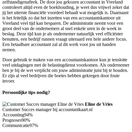
zelfstandigenaftrek. De door jou gekozen accountant in Vreeland
controleert altijd even de boekhouding, je weet dus vrijwel zeker dat
jij het uiterste financiële voordeel behaalt wat mogelijk is. Daarnaast
is het feitelijk zo dat het inzetten van een accountantskantoor uit
Vreeland veel tijd kan besparen. De administratie neemt voor een
groot deel van de ondernemers al snel enkele uren in de week in
beslag. Deze tijd kun je als ondernemer natuurlijk veel efficiënter
benutten, een bedrijf runnen vraagt uiteraard een hele andere focus.
Een betaalbare accountant zal al dit werk voor jou uit handen
nemen.
Door gebruik te maken van een accountantskantoor kun je tenslotte
veel uitdagingen met de belastingdienst voorkomen. Als ondernemer
ben je bij de wet verplicht om jouw administratie juist bij te houden.
Er zijn al veel bedrijven die boetes hebben gekregen door foute
invoer.
Persoonlijke tips nodig?
Eline de Vries
Customer Succes manager bij accountantkaart.nl
Accounting
94%
Prognoses
90%
Communicatie
97%