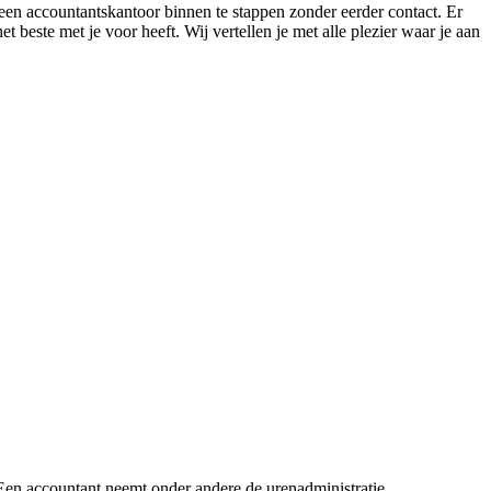
 een accountantskantoor binnen te stappen zonder eerder contact. Er
et beste met je voor heeft. Wij vertellen je met alle plezier waar je aan
 Een accountant neemt onder andere de urenadministratie,