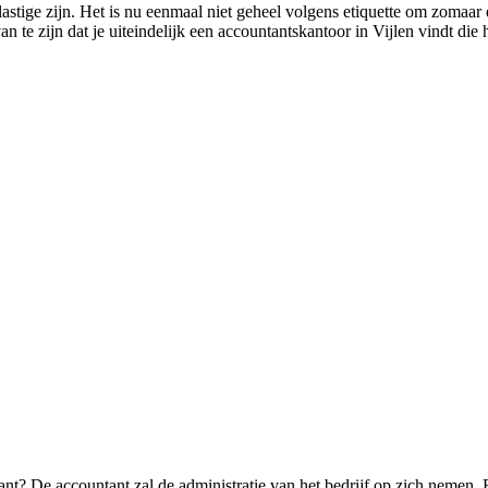
lastige zijn. Het is nu eenmaal niet geheel volgens etiquette om zomaar
 te zijn dat je uiteindelijk een accountantskantoor in Vijlen vindt die h
ant? De accountant zal de administratie van het bedrijf op zich nemen.