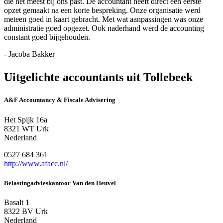
die het meest bij ons past. De accountant heeft direct een eerste
opzet gemaakt na een korte bespreking. Onze organisatie werd
meteen goed in kaart gebracht. Met wat aanpassingen was onze
administratie goed opgezet. Ook naderhand werd de accounting
constant goed bijgehouden.
- Jacoba Bakker
Uitgelichte accountants uit Tollebeek
A&F Accountancy & Fiscale Advisering
Het Spijk 16a
8321 WT Urk
Nederland
0527 684 361
http://www.afacc.nl/
Belastingadvieskantoor Van den Heuvel
Basalt 1
8322 BV Urk
Nederland