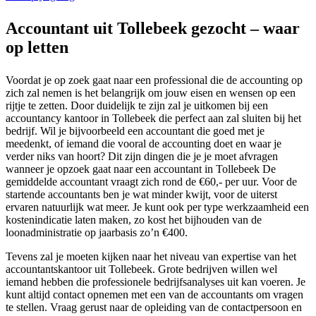
Accountant uit Tollebeek gezocht – waar
op letten
Voordat je op zoek gaat naar een professional die de accounting op
zich zal nemen is het belangrijk om jouw eisen en wensen op een
rijtje te zetten. Door duidelijk te zijn zal je uitkomen bij een
accountancy kantoor in Tollebeek die perfect aan zal sluiten bij het
bedrijf. Wil je bijvoorbeeld een accountant die goed met je
meedenkt, of iemand die vooral de accounting doet en waar je
verder niks van hoort? Dit zijn dingen die je je moet afvragen
wanneer je opzoek gaat naar een accountant in Tollebeek De
gemiddelde accountant vraagt zich rond de €60,- per uur. Voor de
startende accountants ben je wat minder kwijt, voor de uiterst
ervaren natuurlijk wat meer. Je kunt ook per type werkzaamheid een
kostenindicatie laten maken, zo kost het bijhouden van de
loonadministratie op jaarbasis zo’n €400.
Tevens zal je moeten kijken naar het niveau van expertise van het
accountantskantoor uit Tollebeek. Grote bedrijven willen wel
iemand hebben die professionele bedrijfsanalyses uit kan voeren. Je
kunt altijd contact opnemen met een van de accountants om vragen
te stellen. Vraag gerust naar de opleiding van de contactpersoon en