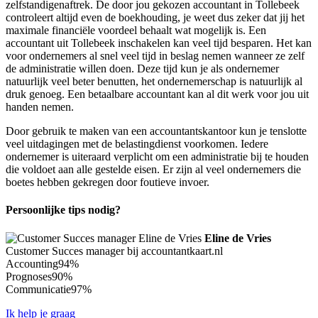
zelfstandigenaftrek. De door jou gekozen accountant in Tollebeek
controleert altijd even de boekhouding, je weet dus zeker dat jij het
maximale financiële voordeel behaalt wat mogelijk is. Een
accountant uit Tollebeek inschakelen kan veel tijd besparen. Het kan
voor ondernemers al snel veel tijd in beslag nemen wanneer ze zelf
de administratie willen doen. Deze tijd kun je als ondernemer
natuurlijk veel beter benutten, het ondernemerschap is natuurlijk al
druk genoeg. Een betaalbare accountant kan al dit werk voor jou uit
handen nemen.
Door gebruik te maken van een accountantskantoor kun je tenslotte
veel uitdagingen met de belastingdienst voorkomen. Iedere
ondernemer is uiteraard verplicht om een administratie bij te houden
die voldoet aan alle gestelde eisen. Er zijn al veel ondernemers die
boetes hebben gekregen door foutieve invoer.
Persoonlijke tips nodig?
Eline de Vries
Customer Succes manager bij accountantkaart.nl
Accounting
94%
Prognoses
90%
Communicatie
97%
Ik help je graag