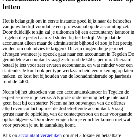
letten
Het is belangrijk om in eerste instantie goed kijkt naar de behoeftes
van jouw bedrijf voordat je een professional op de accounting zet.
Door duidelijk te zijn zal je uitkomen bij een accountancy kantoor in
Tegelen die perfect aan zal sluiten bij het bedrijf. Wil je dat de
accountant alleen maar de administratie bijhoud of zou je het prettig
vinden om ook advies te krijgen? Dit zijn dingen die je je moet
afvragen wanneer je opzoek gaat naar een accountant in Tegelen De
gemiddelde accountant vraagt zich rond de €60,- per uur. Uiteraard
betaal je iets voor zeer ervaren accountants, en wat minder voor een
startende. Je kunt ook per type werkzaamheid een rekening op laten
maken, zo kost het bijhouden van de loonadministratie op jaarbasis
rond de €400.
Neem bij het uitzoeken van een accountantskantoor in Tegelen de
expertise mee in je keuze. Als grote onderneming heb je uiteraard
geen baat bij een starter. Neem na het ontvangen van de offertes
altijd even contact op met de desbetreffende accountant. Vraag
gerust naar de opleiding van de contactpersoon en naar voorgaande
opdrachtgevers. Door deze vragen kan je er achter komen met wat
voor persoon je nu in aanraking komt.
Klik op
accountant vergelijken
om snel 3 lokale en betaalbare