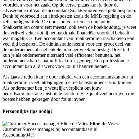
voordelen voor het zaak. Op de eerste plaats kun je door de
adviserende rol van de accountant Snakkerburen veel geld besparen.
Denk bijvoorbeeld aan aftrekposten zoals de MKB regeling en de
zelfstandigenaftrek. De door jou gekozen accountant in
Snakkerburen controleert meestal ook even de boekhouding, je weet
dus vrijwel zeker dat jij het maximale financiële voordeel behaalt
wat mogelijk is. Een accountant van Snakkerburen inschakelen kan
veel tijd besparen. De administratie neemt voor een groot deel van
de ondernemers al snel enkele uren per week in beslag. Deze tijd
kun je als ondernemer uiteraard veel efficiënter benutten, het
ondernemerschap is natuurlijk al druk genoeg. Een professionele
accountant kan al dit werk voor jou uit handen nemen.
Als laatste reden kan je door middel van een accountantskantoor in
Snakkerburen veel uitdagingen met de belastingdienst voorkomen.
Als ondernemer ben je wettelijk verplicht om jouw
bedrijfsadministratie juist bij te houden. Er zijn al veel bedrijven die
boetes hebben gekregen door foute invoer.
Persoonlijke tips nodig?
Eline de Vries
Customer Succes manager bij accountantkaart.nl
Accounting
94%