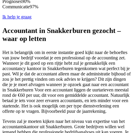
Prognoses
90%
Communicatie
97%
Ik help je graag
Accountant in Snakkerburen gezocht –
waar op letten
Het is belangrijk om in eerste instantie goed kijkt naar de behoeftes
van jouw bedrijf voordat je een professional op de accounting zet.
Wanneer je dit goed op een rijtje hebt zul je gemakkelijk een
accountancy kantoor in Snakkerburen tegenkomen wat perfect bij je
past. Wil je dat de accountant alleen maar de administratie bijhoud of
zou je het prettig vinden om ook advies te krijgen? Dit zijn dingen
die je je moet afvragen wanneer je opzoek gaat naar een accountant
in Snakkerburen Voor een accountant liggen de uurtarieven meestal
rond de €60 per uur, dit voor een gemiddelde accountant. Natuurlijk
betaal je iets voor zeer ervaren accountants, en iets minder voor een
startende. Het is ook mogelijk om per type dienstverlening een
offerte op te vragen. Bijvoorbeeld puur de jaarrekening.
Tevens zal je moeten kijken naar het niveau van expertise van het
accountantskantoor uit Snakkerburen. Grote bedrijven willen wel
iemand hebben die professionele bedrijfsanalyses uit kan voeren. Je