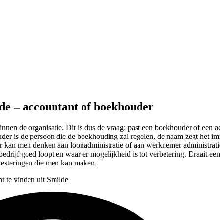
lde – accountant of boekhouder
binnen de organisatie. Dit is dus de vraag: past een boekhouder of een ac
uder is de persoon die de boekhouding zal regelen, de naam zegt het imm
er kan men denken aan loonadministratie of aan werknemer administrat
edrijf goed loopt en waar er mogelijkheid is tot verbetering. Draait ee
nvesteringen die men kan maken.
t te vinden uit Smilde