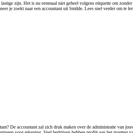
lastige zijn. Het is nu eenmaal niet geheel volgens etiquette om zonde
neer je zoekt naar een accountant uit Smilde. Lees snel verder om te ler
ntant? De accountant zal zich druk maken over de administratie van jou
eningen voor rekening. Veel bedrijven hebben profijt aan het inzetten v