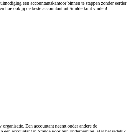
r uitnodiging een accountantskantoor binnen te stappen zonder eerder
en hoe ook jij de beste accountant uit Smilde kunt vinden!
w organisatie. Een accountant neemt onder andere de
an een accountant in Smilde voor hun onderneming, al is het redelijk