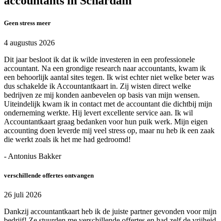
accountants in Schardam
Geen stress meer
4 augustus 2026
Dit jaar besloot ik dat ik wilde investeren in een professionele
accountant. Na een grondige research naar accountants, kwam ik
een behoorlijk aantal sites tegen. Ik wist echter niet welke beter was
dus schakelde ik Accountantkaart in. Zij wisten direct welke
bedrijven ze mij konden aanbevelen op basis van mijn wensen.
Uiteindelijk kwam ik in contact met de accountant die dichtbij mijn
onderneming werkte. Hij levert excellente service aan. Ik wil
Accountantkaart graag bedanken voor hun puik werk. Mijn eigen
accounting doen leverde mij veel stress op, maar nu heb ik een zaak
die werkt zoals ik het me had gedroomd!
- Antonius Bakker
verschillende offertes ontvangen
26 juli 2026
Dankzij accountantkaart heb ik de juiste partner gevonden voor mijn
bedrijf! Ze stuurden me verschillende offertes en had zelf de vrijheid