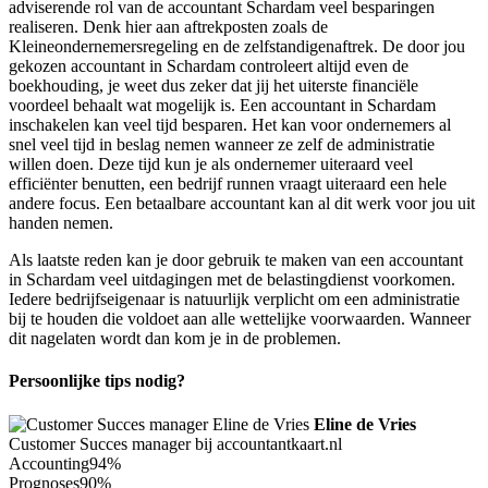
adviserende rol van de accountant Schardam veel besparingen
realiseren. Denk hier aan aftrekposten zoals de
Kleineondernemersregeling en de zelfstandigenaftrek. De door jou
gekozen accountant in Schardam controleert altijd even de
boekhouding, je weet dus zeker dat jij het uiterste financiële
voordeel behaalt wat mogelijk is. Een accountant in Schardam
inschakelen kan veel tijd besparen. Het kan voor ondernemers al
snel veel tijd in beslag nemen wanneer ze zelf de administratie
willen doen. Deze tijd kun je als ondernemer uiteraard veel
efficiënter benutten, een bedrijf runnen vraagt uiteraard een hele
andere focus. Een betaalbare accountant kan al dit werk voor jou uit
handen nemen.
Als laatste reden kan je door gebruik te maken van een accountant
in Schardam veel uitdagingen met de belastingdienst voorkomen.
Iedere bedrijfseigenaar is natuurlijk verplicht om een administratie
bij te houden die voldoet aan alle wettelijke voorwaarden. Wanneer
dit nagelaten wordt dan kom je in de problemen.
Persoonlijke tips nodig?
Eline de Vries
Customer Succes manager bij accountantkaart.nl
Accounting
94%
Prognoses
90%