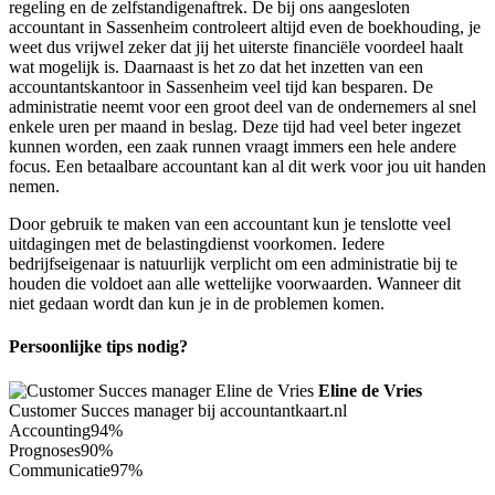
regeling en de zelfstandigenaftrek. De bij ons aangesloten
accountant in Sassenheim controleert altijd even de boekhouding, je
weet dus vrijwel zeker dat jij het uiterste financiële voordeel haalt
wat mogelijk is. Daarnaast is het zo dat het inzetten van een
accountantskantoor in Sassenheim veel tijd kan besparen. De
administratie neemt voor een groot deel van de ondernemers al snel
enkele uren per maand in beslag. Deze tijd had veel beter ingezet
kunnen worden, een zaak runnen vraagt immers een hele andere
focus. Een betaalbare accountant kan al dit werk voor jou uit handen
nemen.
Door gebruik te maken van een accountant kun je tenslotte veel
uitdagingen met de belastingdienst voorkomen. Iedere
bedrijfseigenaar is natuurlijk verplicht om een administratie bij te
houden die voldoet aan alle wettelijke voorwaarden. Wanneer dit
niet gedaan wordt dan kun je in de problemen komen.
Persoonlijke tips nodig?
Eline de Vries
Customer Succes manager bij accountantkaart.nl
Accounting
94%
Prognoses
90%
Communicatie
97%