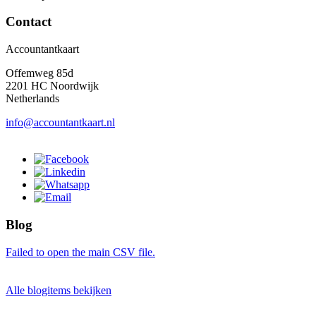
Contact
Accountantkaart
Offemweg 85d
2201 HC Noordwijk
Netherlands
info@accountantkaart.nl
Blog
Failed to open the main CSV file.
Alle blogitems bekijken