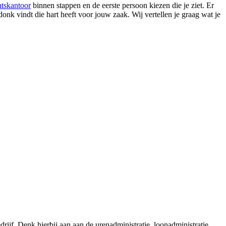
tskantoor
binnen stappen en de eerste persoon kiezen die je ziet. Er
onk vindt die hart heeft voor jouw zaak. Wij vertellen je graag wat je
ijf. Denk hierbij aan aan de urenadministratie, loonadministratie