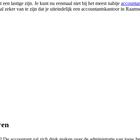
en lastige zijn. Je kunt nu eenmaal niet bij het meest nabije
accountan
l zeker van te zijn dat je uiteindelijk een accountantskantoor in Raamsd
ren
? De accountant zal zich druk maken over de administratie van jouw bedr