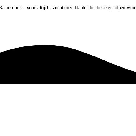
it Raamsdonk –
voor altijd
– zodat onze klanten het beste geholpen word