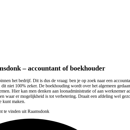
amsdonk – accountant of boekhouder
 binnen het bedrijf. Dit is dus de vraag: ben je op zoek naar een accoun
ten dit niet 100% zeker. De boekhouding wordt over het algemeen gedaa
 nemen. Hier kan men denken aan loonadministratie of aan werknemer adm
n waar er mogelijkheid is tot verbetering. Draait een afdeling wel gezo
je kunt maken.
nt te vinden uit Raamsdonk