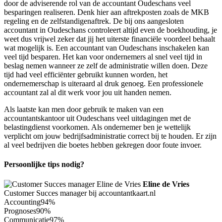
door de adviserende rol van de accountant Oudeschans veel
besparingen realiseren. Denk hier aan aftrekposten zoals de MKB
regeling en de zelfstandigenaftrek. De bij ons aangesloten
accountant in Oudeschans controleert altijd even de boekhouding, je
weet dus vrijwel zeker dat jij het uiterste financiële voordeel behaalt
wat mogelijk is. Een accountant van Oudeschans inschakelen kan
veel tijd besparen. Het kan voor ondernemers al snel veel tijd in
beslag nemen wanneer ze zelf de administratie willen doen. Deze
tijd had veel efficiënter gebruikt kunnen worden, het
ondernemerschap is uiteraard al druk genoeg. Een professionele
accountant zal al dit werk voor jou uit handen nemen.
Als laatste kan men door gebruik te maken van een
accountantskantoor uit Oudeschans veel uitdagingen met de
belastingdienst voorkomen. Als ondernemer ben je wettelijk
verplicht om jouw bedrijfsadministratie correct bij te houden. Er zijn
al veel bedrijven die boetes hebben gekregen door foute invoer.
Persoonlijke tips nodig?
Eline de Vries
Customer Succes manager bij accountantkaart.nl
Accounting
94%
Prognoses
90%
Communicatie
97%