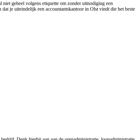
al niet geheel volgens etiquette om zonder uitnodiging een
dat je uiteindelijk een accountantskantoor in Olst vindt die het beste
edrijf. Denk hierbij aan aan de urenadministratie, loonadministratie