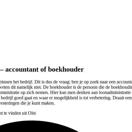
t – accountant of boekhouder
t binnen het bedrijf. Dit is dus de vraag: ben je op zoek naar een accou
rs weten dit namelijk niet. De boekhouder is de persoon die de boekhoud
administratie op zich nemen. Hier kan men denken aan loonadministratie
t bedrijf goed gaat en waar er mogelijkheid is tot verbetering. Draait ee
vesteringen die je kunt maken.
t te vinden uit Olst