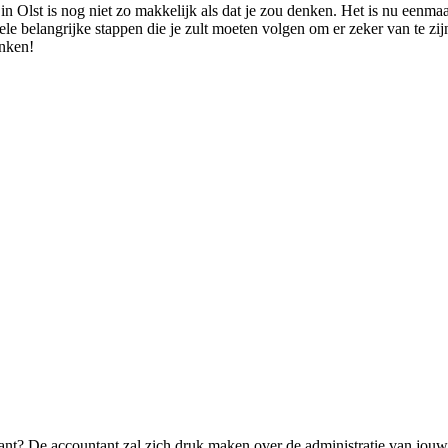
in Olst is nog niet zo makkelijk als dat je zou denken. Het is nu eenma
e belangrijke stappen die je zult moeten volgen om er zeker van te zijn 
enken!
ant? De accountant zal zich druk maken over de administratie van jouw b