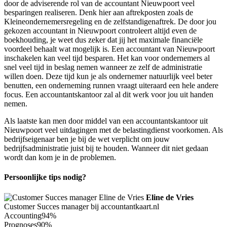
door de adviserende rol van de accountant Nieuwpoort veel
besparingen realiseren. Denk hier aan aftrekposten zoals de
Kleineondernemersregeling en de zelfstandigenaftrek. De door jou
gekozen accountant in Nieuwpoort controleert altijd even de
boekhouding, je weet dus zeker dat jij het maximale financiële
voordeel behaalt wat mogelijk is. Een accountant van Nieuwpoort
inschakelen kan veel tijd besparen. Het kan voor ondernemers al
snel veel tijd in beslag nemen wanneer ze zelf de administratie
willen doen. Deze tijd kun je als ondernemer natuurlijk veel beter
benutten, een onderneming runnen vraagt uiteraard een hele andere
focus. Een accountantskantoor zal al dit werk voor jou uit handen
nemen.
Als laatste kan men door middel van een accountantskantoor uit
Nieuwpoort veel uitdagingen met de belastingdienst voorkomen. Als
bedrijfseigenaar ben je bij de wet verplicht om jouw
bedrijfsadministratie juist bij te houden. Wanneer dit niet gedaan
wordt dan kom je in de problemen.
Persoonlijke tips nodig?
Eline de Vries
Customer Succes manager bij accountantkaart.nl
Accounting
94%
Prognoses
90%