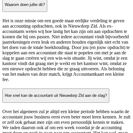
Waarom doen jullie dit?
Het is onze missie om een goede maar eerlijke verdeling te geven
aan accounting opdrachten, ook in Nieuwdorp Zld. Als ex-
accountants weten wij hoe lastig het kan zijn om aan opdrachten te
komen die bij ons passen. Niet iedere accountant vindt bijvoorbeeld
jaarrekeningen even leuk en anderen houden eigenlijk niet echt van
het doen van de totale boekhouding. Door jou (en jouw opdracht) te
koppelen aan een accountant die staat te popelen om met je aan de
slag te gaan creëren wij een win-win situatie. Jij wint, omdat je een
kantoor vindt dat graag met je werkt en het kantoor wint, omdat ze
een nieuwe opdracht hebben die ze graag uitvoeren. Als beloning
van het maken van deze match, krijgt Accountantkaart een kleine
fee.
Hoe snel kan de accountant uit Nieuwdorp Zld aan de slag?
Over het algemeen zul je altijd een kleine periode hebben waarin de
accountant jouw business eerst even beter moet leren kennen. Je zult
er zelf ook gebaat mee zijn om even persoonlijk kennis te maken.
We raden daarom ook af om een week voordat je de accounting
moet doen op zoek te gaan naar een accountant. Het kan wel, maar