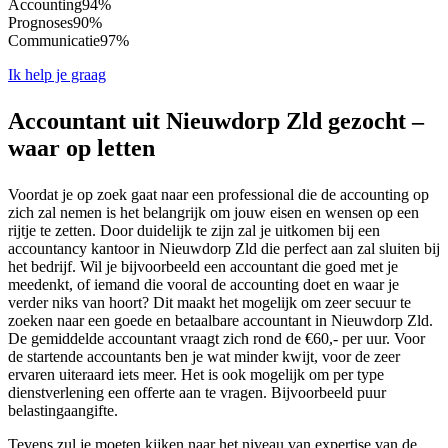
Accounting
94%
Prognoses
90%
Communicatie
97%
Ik help je graag
Accountant uit Nieuwdorp Zld gezocht –
waar op letten
Voordat je op zoek gaat naar een professional die de accounting op
zich zal nemen is het belangrijk om jouw eisen en wensen op een
rijtje te zetten. Door duidelijk te zijn zal je uitkomen bij een
accountancy kantoor in Nieuwdorp Zld die perfect aan zal sluiten bij
het bedrijf. Wil je bijvoorbeeld een accountant die goed met je
meedenkt, of iemand die vooral de accounting doet en waar je
verder niks van hoort? Dit maakt het mogelijk om zeer secuur te
zoeken naar een goede en betaalbare accountant in Nieuwdorp Zld.
De gemiddelde accountant vraagt zich rond de €60,- per uur. Voor
de startende accountants ben je wat minder kwijt, voor de zeer
ervaren uiteraard iets meer. Het is ook mogelijk om per type
dienstverlening een offerte aan te vragen. Bijvoorbeeld puur
belastingaangifte.
Tevens zul je moeten kijken naar het niveau van expertise van de