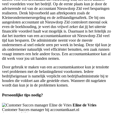
veel voordelen voor het bedrijf. Op de eerste plaats kun je door de
adviserende rol van de accountant Nieuwdorp Zld veel besparingen
realiseren. Denk bijvoorbeeld aan aftrekposten zoals de
Kleineondernemersregeling en de zelfstandigenaftrek. De bij ons
aangesloten accountant uit Nieuwdorp Zld controleert meestal ook
even de boekhouding, je weet dus vrijwel zeker dat jij het uiterste
financiële voordeel haalt wat mogelijk is. Daarnaast is het feitelijk zo
dat het inzetten van een accountantskantoor uit Nieuwdorp Zld veel
tijd kan besparen. De administratie neemt voor de meeste
ondernemers al snel enkele uren per week in beslag. Deze tijd kun je
als ondernemer natuurlijk veel efficiënter benutten, een zaak runnen
vraagt immers een hele andere focus. Een accountantskantoor kan al
dit werk voor jou uit handen nemen.
Door gebruik te maken van een accountantskantoor kun je tenslotte
veel problemen met de belastingdienst voorkomen. Iedere
bedrijfseigenaar is namelijk verplicht om bedrijfsadministratie bij te
houden die voldoet aan alle gestelde eisen. Wanneer dit nagelaten
wordt dan kun je in de problemen komen.
Persoonlijke tips nodig?
Eline de Vries
Customer Succes manager bij accountantkaart.nl