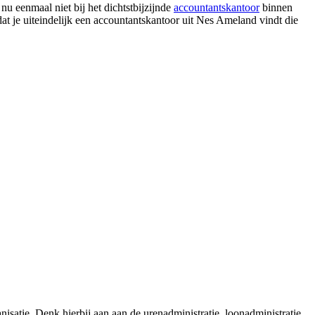
nu eenmaal niet bij het dichtstbijzijnde
accountantskantoor
binnen
 dat je uiteindelijk een accountantskantoor uit Nes Ameland vindt die
satie. Denk hierbij aan aan de urenadministratie, loonadministratie