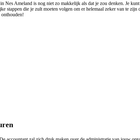
in Nes Ameland is nog niet zo makkelijk als dat je zou denken. Je kunt 
rijke stappen die je zult moeten volgen om er helemaal zeker van te zijn
et onthouden!
uren
e accountant zal zich druk maken over de administratie van jouw organi