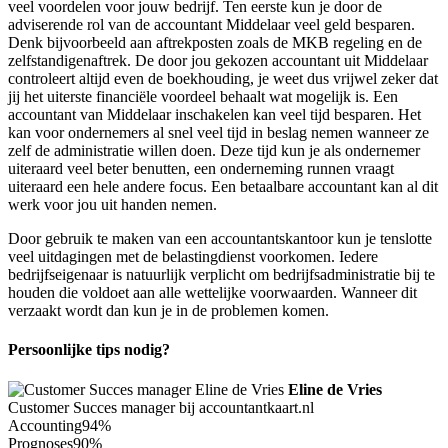
veel voordelen voor jouw bedrijf. Ten eerste kun je door de
adviserende rol van de accountant Middelaar veel geld besparen.
Denk bijvoorbeeld aan aftrekposten zoals de MKB regeling en de
zelfstandigenaftrek. De door jou gekozen accountant uit Middelaar
controleert altijd even de boekhouding, je weet dus vrijwel zeker dat
jij het uiterste financiële voordeel behaalt wat mogelijk is. Een
accountant van Middelaar inschakelen kan veel tijd besparen. Het
kan voor ondernemers al snel veel tijd in beslag nemen wanneer ze
zelf de administratie willen doen. Deze tijd kun je als ondernemer
uiteraard veel beter benutten, een onderneming runnen vraagt
uiteraard een hele andere focus. Een betaalbare accountant kan al dit
werk voor jou uit handen nemen.
Door gebruik te maken van een accountantskantoor kun je tenslotte
veel uitdagingen met de belastingdienst voorkomen. Iedere
bedrijfseigenaar is natuurlijk verplicht om bedrijfsadministratie bij te
houden die voldoet aan alle wettelijke voorwaarden. Wanneer dit
verzaakt wordt dan kun je in de problemen komen.
Persoonlijke tips nodig?
Eline de Vries
Customer Succes manager bij accountantkaart.nl
Accounting
94%
Prognoses
90%