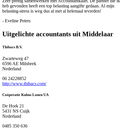
Zeer prettig samenwerken met Accountantkaart. De partner die ik
heb gevonden heeft een top belasting aangifte gedaan. Al mijn
belasting-stress is weg dus al met al helemaal tevreden!
- Eveline Peters
Uitgelichte accountants uit Middelaar
Thibacs B.V.
Zwarteweg 47
6596 AE Milsbeek
Nederland
06 24228852
http://www.thibacs.com/
Coöperatie Kubus Lonen UA
De Hork 21
5431 NS Cuijk
Nederland
0485 350 636