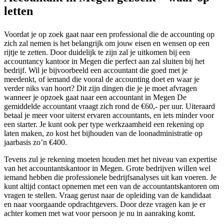
letten
Voordat je op zoek gaat naar een professional die de accounting op
zich zal nemen is het belangrijk om jouw eisen en wensen op een
rijtje te zetten. Door duidelijk te zijn zal je uitkomen bij een
accountancy kantoor in Megen die perfect aan zal sluiten bij het
bedrijf. Wil je bijvoorbeeld een accountant die goed met je
meedenkt, of iemand die vooral de accounting doet en waar je
verder niks van hoort? Dit zijn dingen die je je moet afvragen
wanneer je opzoek gaat naar een accountant in Megen De
gemiddelde accountant vraagt zich rond de €60,- per uur. Uiteraard
betaal je meer voor uiterst ervaren accountants, en iets minder voor
een starter. Je kunt ook per type werkzaamheid een rekening op
laten maken, zo kost het bijhouden van de loonadministratie op
jaarbasis zo’n €400.
Tevens zul je rekening moeten houden met het niveau van expertise
van het accountantskantoor in Megen. Grote bedrijven willen wel
iemand hebben die professionele bedrijfsanalyses uit kan voeren. Je
kunt altijd contact opnemen met een van de accountantskantoren om
vragen te stellen. Vraag gerust naar de opleiding van de kandidaat
en naar voorgaande opdrachtgevers. Door deze vragen kan je er
achter komen met wat voor persoon je nu in aanraking komt.