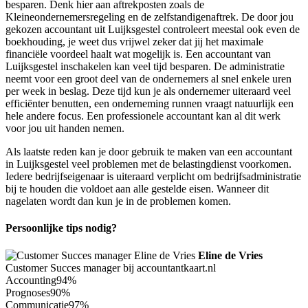
besparen. Denk hier aan aftrekposten zoals de
Kleineondernemersregeling en de zelfstandigenaftrek. De door jou
gekozen accountant uit Luijksgestel controleert meestal ook even de
boekhouding, je weet dus vrijwel zeker dat jij het maximale
financiële voordeel haalt wat mogelijk is. Een accountant van
Luijksgestel inschakelen kan veel tijd besparen. De administratie
neemt voor een groot deel van de ondernemers al snel enkele uren
per week in beslag. Deze tijd kun je als ondernemer uiteraard veel
efficiënter benutten, een onderneming runnen vraagt natuurlijk een
hele andere focus. Een professionele accountant kan al dit werk
voor jou uit handen nemen.
Als laatste reden kan je door gebruik te maken van een accountant
in Luijksgestel veel problemen met de belastingdienst voorkomen.
Iedere bedrijfseigenaar is uiteraard verplicht om bedrijfsadministratie
bij te houden die voldoet aan alle gestelde eisen. Wanneer dit
nagelaten wordt dan kun je in de problemen komen.
Persoonlijke tips nodig?
Eline de Vries
Customer Succes manager bij accountantkaart.nl
Accounting
94%
Prognoses
90%
Communicatie
97%