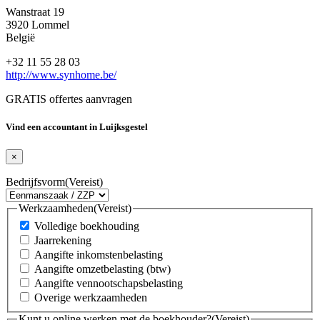
Wanstraat 19
3920 Lommel
België
+32 11 55 28 03
http://www.synhome.be/
GRATIS offertes aanvragen
Vind een accountant in Luijksgestel
×
Bedrijfsvorm
(Vereist)
Werkzaamheden
(Vereist)
Volledige boekhouding
Jaarrekening
Aangifte inkomstenbelasting
Aangifte omzetbelasting (btw)
Aangifte vennootschapsbelasting
Overige werkzaamheden
Kunt u online werken met de boekhouder?
(Vereist)