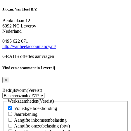
J.t.c.m. Van Heel B.V.
Beukenlaan 12
6092 NC Leveroy
Nederland
0495 622 071
http://vanheelaccountancy.nl/
GRATIS offertes aanvragen
Vind een accountant in Leveroij
×
Bedrijfsvorm
(Vereist)
Werkzaamheden
(Vereist)
Volledige boekhouding
Jaarrekening
Aangifte inkomstenbelasting
Aangifte omzetbelasting (btw)