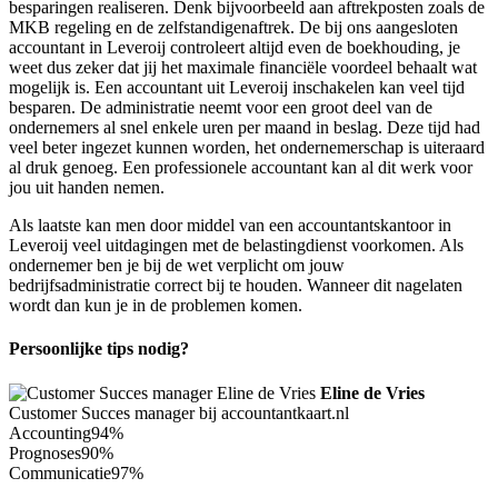
besparingen realiseren. Denk bijvoorbeeld aan aftrekposten zoals de
MKB regeling en de zelfstandigenaftrek. De bij ons aangesloten
accountant in Leveroij controleert altijd even de boekhouding, je
weet dus zeker dat jij het maximale financiële voordeel behaalt wat
mogelijk is. Een accountant uit Leveroij inschakelen kan veel tijd
besparen. De administratie neemt voor een groot deel van de
ondernemers al snel enkele uren per maand in beslag. Deze tijd had
veel beter ingezet kunnen worden, het ondernemerschap is uiteraard
al druk genoeg. Een professionele accountant kan al dit werk voor
jou uit handen nemen.
Als laatste kan men door middel van een accountantskantoor in
Leveroij veel uitdagingen met de belastingdienst voorkomen. Als
ondernemer ben je bij de wet verplicht om jouw
bedrijfsadministratie correct bij te houden. Wanneer dit nagelaten
wordt dan kun je in de problemen komen.
Persoonlijke tips nodig?
Eline de Vries
Customer Succes manager bij accountantkaart.nl
Accounting
94%
Prognoses
90%
Communicatie
97%