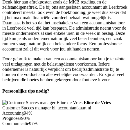
Denk hier aan aftrekposten zoals de MKB regeling en de
zelfstandigenaftrek. De bij ons aangesloten accountant uit Leerbroek
controleert meestal ook even de boekhouding, je weet dus zeker dat
jij het maximale financiële voordeel behaalt wat mogelijk is.
Daarnaast is het zo dat het inschakelen van een accountantskantoor
in Leerbroek veel tijd kan besparen. De administratie neemt voor de
meeste ondernemers al snel enkele uren in de week in beslag. Deze
tijd kun je als ondernemer natuurlijk veel beter benutten, een zaak
runnen vraagt natuurlijk een hele andere focus. Een professionele
accountant zal al dit werk voor jou uit handen nemen.
Door gebruik te maken van een accountantskantoor kun je tenslotte
veel uitdagingen met de belastingdienst voorkomen. Iedere
ondernemer is natuurlijk verplicht om bedrijfsadministratie bij te
houden die voldoet aan alle wettelijke voorwaarden. Er zijn al veel
bedrijven die boetes hebben gekregen door foutieve invoer.
Persoonlijke tips nodig?
Eline de Vries
Customer Succes manager bij accountantkaart.nl
Accounting
94%
Prognoses
90%
Communicatie
97%