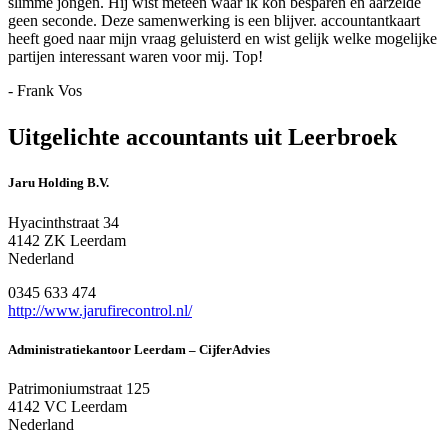
slimme jongen. Hij wist meteen waar ik kon besparen en aarzelde
geen seconde. Deze samenwerking is een blijver. accountantkaart
heeft goed naar mijn vraag geluisterd en wist gelijk welke mogelijke
partijen interessant waren voor mij. Top!
- Frank Vos
Uitgelichte accountants uit Leerbroek
Jaru Holding B.V.
Hyacinthstraat 34
4142 ZK Leerdam
Nederland
0345 633 474
http://www.jarufirecontrol.nl/
Administratiekantoor Leerdam – CijferAdvies
Patrimoniumstraat 125
4142 VC Leerdam
Nederland