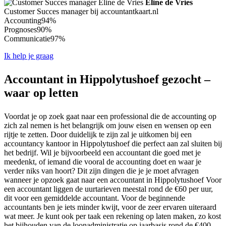
Eline de Vries
Customer Succes manager bij accountantkaart.nl
Accounting
94%
Prognoses
90%
Communicatie
97%
Ik help je graag
Accountant in Hippolytushoef gezocht –
waar op letten
Voordat je op zoek gaat naar een professional die de accounting op
zich zal nemen is het belangrijk om jouw eisen en wensen op een
rijtje te zetten. Door duidelijk te zijn zal je uitkomen bij een
accountancy kantoor in Hippolytushoef die perfect aan zal sluiten bij
het bedrijf. Wil je bijvoorbeeld een accountant die goed met je
meedenkt, of iemand die vooral de accounting doet en waar je
verder niks van hoort? Dit zijn dingen die je je moet afvragen
wanneer je opzoek gaat naar een accountant in Hippolytushoef Voor
een accountant liggen de uurtarieven meestal rond de €60 per uur,
dit voor een gemiddelde accountant. Voor de beginnende
accountants ben je iets minder kwijt, voor de zeer ervaren uiteraard
wat meer. Je kunt ook per taak een rekening op laten maken, zo kost
het bijhouden van de loonadministratie op jaarbasis rond de €400.