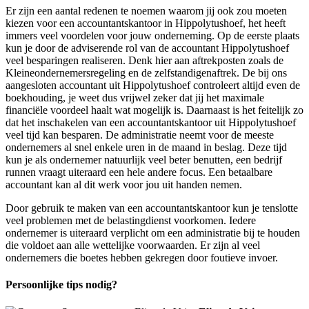
Er zijn een aantal redenen te noemen waarom jij ook zou moeten
kiezen voor een accountantskantoor in Hippolytushoef, het heeft
immers veel voordelen voor jouw onderneming. Op de eerste plaats
kun je door de adviserende rol van de accountant Hippolytushoef
veel besparingen realiseren. Denk hier aan aftrekposten zoals de
Kleineondernemersregeling en de zelfstandigenaftrek. De bij ons
aangesloten accountant uit Hippolytushoef controleert altijd even de
boekhouding, je weet dus vrijwel zeker dat jij het maximale
financiële voordeel haalt wat mogelijk is. Daarnaast is het feitelijk zo
dat het inschakelen van een accountantskantoor uit Hippolytushoef
veel tijd kan besparen. De administratie neemt voor de meeste
ondernemers al snel enkele uren in de maand in beslag. Deze tijd
kun je als ondernemer natuurlijk veel beter benutten, een bedrijf
runnen vraagt uiteraard een hele andere focus. Een betaalbare
accountant kan al dit werk voor jou uit handen nemen.
Door gebruik te maken van een accountantskantoor kun je tenslotte
veel problemen met de belastingdienst voorkomen. Iedere
ondernemer is uiteraard verplicht om een administratie bij te houden
die voldoet aan alle wettelijke voorwaarden. Er zijn al veel
ondernemers die boetes hebben gekregen door foutieve invoer.
Persoonlijke tips nodig?