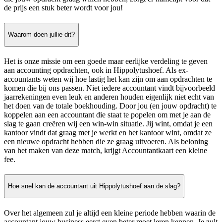
de prijs een stuk beter wordt voor jou!
Waarom doen jullie dit?
Het is onze missie om een goede maar eerlijke verdeling te geven
aan accounting opdrachten, ook in Hippolytushoef. Als ex-
accountants weten wij hoe lastig het kan zijn om aan opdrachten te
komen die bij ons passen. Niet iedere accountant vindt bijvoorbeeld
jaarrekeningen even leuk en anderen houden eigenlijk niet echt van
het doen van de totale boekhouding. Door jou (en jouw opdracht) te
koppelen aan een accountant die staat te popelen om met je aan de
slag te gaan creëren wij een win-win situatie. Jij wint, omdat je een
kantoor vindt dat graag met je werkt en het kantoor wint, omdat ze
een nieuwe opdracht hebben die ze graag uitvoeren. Als beloning
van het maken van deze match, krijgt Accountantkaart een kleine
fee.
Hoe snel kan de accountant uit Hippolytushoef aan de slag?
Over het algemeen zul je altijd een kleine periode hebben waarin de
accountant jouw business eerst even beter moet leren kennen. Je zult