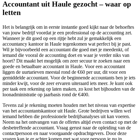
Accountant uit Haule gezocht – waar op
letten
Het is belangrijk om in eerste instantie goed kijkt naar de behoeftes
van jouw bedrijf voordat je een professional op de accounting zet.
Wanneer je dit goed op een rijtje hebt zul je gemakkelijk een
accountancy kantoor in Haule tegenkomen wat perfect bij je past.
Wil je bijvoorbeeld een accountant die goed met je meedenkt, of
iemand die vooral de accounting doet en waar je verder niks van
hoort? Dit maakt het mogelijk om zeer secuur te zoeken naar een
goede en betaalbare accountant in Haule. Voor een accountant
liggen de uurtarieven meestal rond de €60 per uur, dit voor een
gemiddelde accountant. Voor de beginnende accountants ben je iets
minder kwijt, voor de zeer ervaren uiteraard iets meer. Je kunt ook
per taak een rekening op laten maken, zo kost het bijhouden van de
loonadministratie op jaarbasis rond de €400.
Tevens zal je rekening moeten houden met het niveau van expertise
van het accountantskantoor uit Haule. Grote bedrijven willen wel
iemand hebben die professionele bedrijfsanalyses uit kan voeren.
Neem na het ontvangen van de offertes altijd even contact op met de
desbetreffende accountant. Vraag gerust naar de opleiding van de
contactpersoon en naar voorgaande opdrachtgevers. Door deze
vragen kan je er achter komen met wat voor persoon je nu in