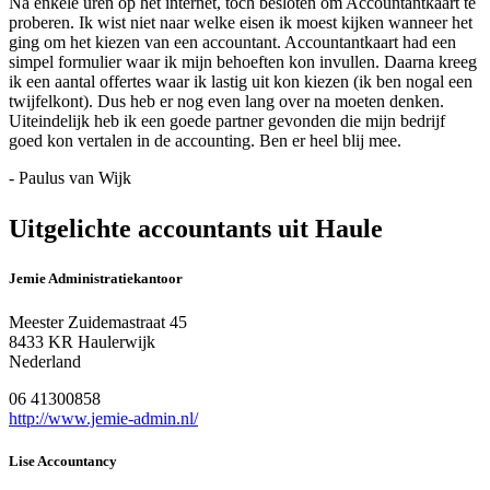
Na enkele uren op het internet, toch besloten om Accountantkaart te
proberen. Ik wist niet naar welke eisen ik moest kijken wanneer het
ging om het kiezen van een accountant. Accountantkaart had een
simpel formulier waar ik mijn behoeften kon invullen. Daarna kreeg
ik een aantal offertes waar ik lastig uit kon kiezen (ik ben nogal een
twijfelkont). Dus heb er nog even lang over na moeten denken.
Uiteindelijk heb ik een goede partner gevonden die mijn bedrijf
goed kon vertalen in de accounting. Ben er heel blij mee.
- Paulus van Wijk
Uitgelichte accountants uit Haule
Jemie Administratiekantoor
Meester Zuidemastraat 45
8433 KR Haulerwijk
Nederland
06 41300858
http://www.jemie-admin.nl/
Lise Accountancy