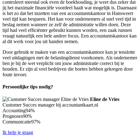
controleert meestal ook even de boekhouding, je weet dus zeker dat
jij het maximale financiële voordeel haalt wat mogelijk is. Daarnaast
is het zo dat het inzetten van een accountantskantoor in Hansweert
veel tijd kan besparen. Het kan voor ondernemers al snel veel tijd in
beslag nemen wanneer ze zelf de administratie willen doen. Deze
tijd had veel efficiënter gebruikt kunnen worden, een zaak runnen
vraagt natuurlijk een hele andere focus. Een accountantskantoor kan
al dit werk voor jou uit handen nemen.
Door gebruik te maken van een accountantskantoor kun je tenslotte
veel uitdagingen met de belastingdienst voorkomen. Als ondernemer
ben je bij de wet verplicht om jouw administratie correct bij te
houden. Er zijn al veel bedrijven die boetes hebben gekregen door
foute invoer.
Persoonlijke tips nodig?
Eline de Vries
Customer Succes manager bij accountantkaart.nl
Accounting
94%
Prognoses
90%
Communicatie
97%
Ik help je graag