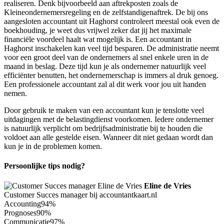
realiseren. Denk bijvoorbeeld aan aftrekposten zoals de
Kleineondernemersregeling en de zelfstandigenaftrek. De bij ons
aangesloten accountant uit Haghorst controleert meestal ook even de
boekhouding, je weet dus vrijwel zeker dat jij het maximale
financiële voordeel haalt wat mogelijk is. Een accountant in
Haghorst inschakelen kan veel tijd besparen. De administratie neemt
voor een groot deel van de ondernemers al snel enkele uren in de
maand in beslag. Deze tijd kun je als ondernemer natuurlijk veel
efficiënter benutten, het ondernemerschap is immers al druk genoeg.
Een professionele accountant zal al dit werk voor jou uit handen
nemen.
Door gebruik te maken van een accountant kun je tenslotte veel
uitdagingen met de belastingdienst voorkomen. Iedere ondernemer
is natuurlijk verplicht om bedrijfsadministratie bij te houden die
voldoet aan alle gestelde eisen. Wanneer dit niet gedaan wordt dan
kun je in de problemen komen.
Persoonlijke tips nodig?
Eline de Vries
Customer Succes manager bij accountantkaart.nl
Accounting
94%
Prognoses
90%
Communicatie
97%