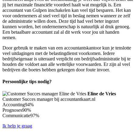
jij het maximale financiële voordeel haalt wat mogelijk is. Een
accountant van Gulpen inschakelen kan veel tijd besparen. Het kan
voor ondernemers al snel veel tijd in beslag nemen wanneer ze zelf
de administratie willen doen. Deze tijd had veel beter ingezet
kunnen worden, het ondernemerschap is natuurlijk al druk genoeg.
Een betaalbare accountant zal al dit werk voor jou uit handen
nemen.
Door gebruik te maken van een accountantskantoor kun je tenslotte
veel uitdagingen met de belastingdienst voorkomen. Iedere
bedrijfseigenaar is uiteraard verplicht om bedrijfsadministratie bij te
houden die voldoet aan alle wettelijke voorwaarden. Er zijn al veel
bedrijven die boetes hebben gekregen door foute invoer.
Persoonlijke tips nodig?
Eline de Vries
Customer Succes manager bij accountantkaart.nl
Accounting
94%
Prognoses
90%
Communicatie
97%
Ik help je graag