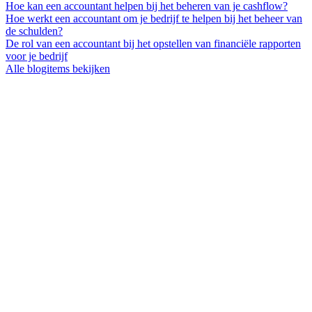
Hoe kan een accountant helpen bij het beheren van je cashflow?
Hoe werkt een accountant om je bedrijf te helpen bij het beheer van
de schulden?
De rol van een accountant bij het opstellen van financiële rapporten
voor je bedrijf
Alle blogitems bekijken