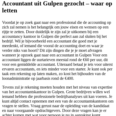
Accountant uit Gulpen gezocht – waar op
letten
Voordat je op zoek gaat naar een professional die de accounting op
zich zal nemen is het belangrijk om jouw eisen en wensen op een
rijtje te zetten. Door duidelijk te zijn zal je uitkomen bij een
accountancy kantoor in Gulpen die perfect aan zal sluiten bij het
bedrijf. Wil je bijvoorbeeld een accountant die goed met je
meedenkt, of iemand die vooral de accounting doet en waar je
verder niks van hoort? Dit zijn dingen die je je moet afvragen
wanneer je opzoek gaat naar een accountant in Gulpen Voor een
accountant liggen de uurtarieven meestal rond de €60 per uur, dit
voor een gemiddelde accountant. Uiteraard betaal je iets voor uiterst
ervaren accountants, en iets minder voor een starter. Je kunt ook per
taak een rekening op laten maken, zo kost het bijhouden van de
loonadministratie op jaarbasis rond de €400.
Tevens zul je rekening moeten houden met het niveau van expertise
van het accountantskantoor in Gulpen. Grote bedrijven willen wel
iemand hebben die professionele bedrijfsanalyses uit kan voeren. Je
kunt altijd contact opnemen met een van de accountantskantoren om
vragen te stellen. Vraag gerust naar de opleiding van de kandidaat
en naar voorgaande opdrachtgevers. Door deze vragen kan je er
achter komen met wat voor persoon je nu in aanraking komt.