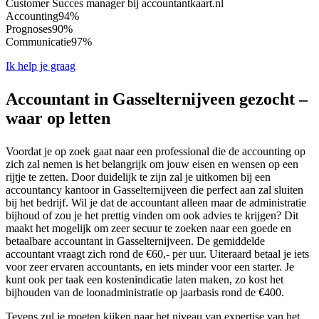
Customer Succes manager bij accountantkaart.nl
Accounting
94%
Prognoses
90%
Communicatie
97%
Ik help je graag
Accountant in Gasselternijveen gezocht –
waar op letten
Voordat je op zoek gaat naar een professional die de accounting op
zich zal nemen is het belangrijk om jouw eisen en wensen op een
rijtje te zetten. Door duidelijk te zijn zal je uitkomen bij een
accountancy kantoor in Gasselternijveen die perfect aan zal sluiten
bij het bedrijf. Wil je dat de accountant alleen maar de administratie
bijhoud of zou je het prettig vinden om ook advies te krijgen? Dit
maakt het mogelijk om zeer secuur te zoeken naar een goede en
betaalbare accountant in Gasselternijveen. De gemiddelde
accountant vraagt zich rond de €60,- per uur. Uiteraard betaal je iets
voor zeer ervaren accountants, en iets minder voor een starter. Je
kunt ook per taak een kostenindicatie laten maken, zo kost het
bijhouden van de loonadministratie op jaarbasis rond de €400.
Tevens zul je moeten kijken naar het niveau van expertise van het