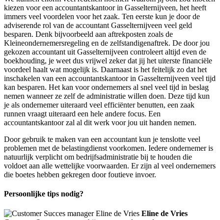
kiezen voor een accountantskantoor in Gasselternijveen, het heeft
immers veel voordelen voor het zaak. Ten eerste kun je door de
adviserende rol van de accountant Gasselternijveen veel geld
besparen. Denk bijvoorbeeld aan aftrekposten zoals de
Kleineondernemersregeling en de zelfstandigenaftrek. De door jou
gekozen accountant uit Gasselternijveen controleert altijd even de
boekhouding, je weet dus vrijwel zeker dat jij het uiterste financiële
voordeel haalt wat mogelijk is. Daarnaast is het feitelijk zo dat het
inschakelen van een accountantskantoor in Gasselternijveen veel tijd
kan besparen. Het kan voor ondernemers al snel veel tijd in beslag
nemen wanneer ze zelf de administratie willen doen. Deze tijd kun
je als ondernemer uiteraard veel efficiënter benutten, een zaak
runnen vraagt uiteraard een hele andere focus. Een
accountantskantoor zal al dit werk voor jou uit handen nemen.
Door gebruik te maken van een accountant kun je tenslotte veel
problemen met de belastingdienst voorkomen. Iedere ondernemer is
natuurlijk verplicht om bedrijfsadministratie bij te houden die
voldoet aan alle wettelijke voorwaarden. Er zijn al veel ondernemers
die boetes hebben gekregen door foutieve invoer.
Persoonlijke tips nodig?
Eline de Vries