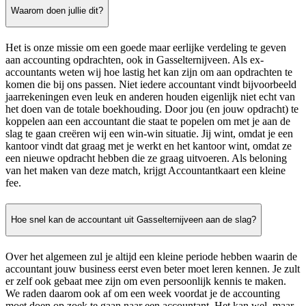
Waarom doen jullie dit?
Het is onze missie om een goede maar eerlijke verdeling te geven
aan accounting opdrachten, ook in Gasselternijveen. Als ex-
accountants weten wij hoe lastig het kan zijn om aan opdrachten te
komen die bij ons passen. Niet iedere accountant vindt bijvoorbeeld
jaarrekeningen even leuk en anderen houden eigenlijk niet echt van
het doen van de totale boekhouding. Door jou (en jouw opdracht) te
koppelen aan een accountant die staat te popelen om met je aan de
slag te gaan creëren wij een win-win situatie. Jij wint, omdat je een
kantoor vindt dat graag met je werkt en het kantoor wint, omdat ze
een nieuwe opdracht hebben die ze graag uitvoeren. Als beloning
van het maken van deze match, krijgt Accountantkaart een kleine
fee.
Hoe snel kan de accountant uit Gasselternijveen aan de slag?
Over het algemeen zul je altijd een kleine periode hebben waarin de
accountant jouw business eerst even beter moet leren kennen. Je zult
er zelf ook gebaat mee zijn om even persoonlijk kennis te maken.
We raden daarom ook af om een week voordat je de accounting
moet doen op zoek te gaan naar een accountant. Het kan wel, maar