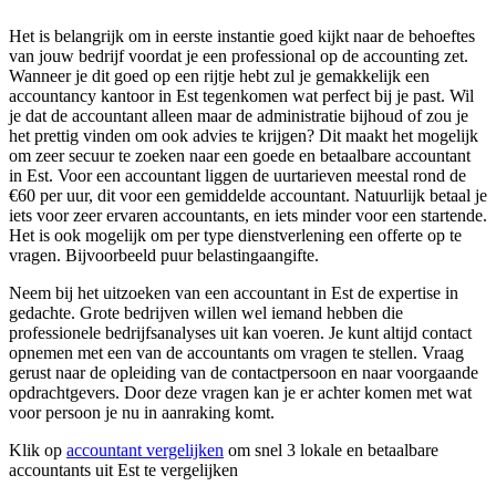
Het is belangrijk om in eerste instantie goed kijkt naar de behoeftes
van jouw bedrijf voordat je een professional op de accounting zet.
Wanneer je dit goed op een rijtje hebt zul je gemakkelijk een
accountancy kantoor in Est tegenkomen wat perfect bij je past. Wil
je dat de accountant alleen maar de administratie bijhoud of zou je
het prettig vinden om ook advies te krijgen? Dit maakt het mogelijk
om zeer secuur te zoeken naar een goede en betaalbare accountant
in Est. Voor een accountant liggen de uurtarieven meestal rond de
€60 per uur, dit voor een gemiddelde accountant. Natuurlijk betaal je
iets voor zeer ervaren accountants, en iets minder voor een startende.
Het is ook mogelijk om per type dienstverlening een offerte op te
vragen. Bijvoorbeeld puur belastingaangifte.
Neem bij het uitzoeken van een accountant in Est de expertise in
gedachte. Grote bedrijven willen wel iemand hebben die
professionele bedrijfsanalyses uit kan voeren. Je kunt altijd contact
opnemen met een van de accountants om vragen te stellen. Vraag
gerust naar de opleiding van de contactpersoon en naar voorgaande
opdrachtgevers. Door deze vragen kan je er achter komen met wat
voor persoon je nu in aanraking komt.
Klik op
accountant vergelijken
om snel 3 lokale en betaalbare
accountants uit Est te vergelijken