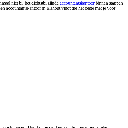
maal niet bij het dichtstbijzijnde
accountantskantoor
binnen stappen
 een accountantskantoor in Elshout vindt die het beste met je voor
 op zich nemen. Hier kun je denken aan de urenadministratie,