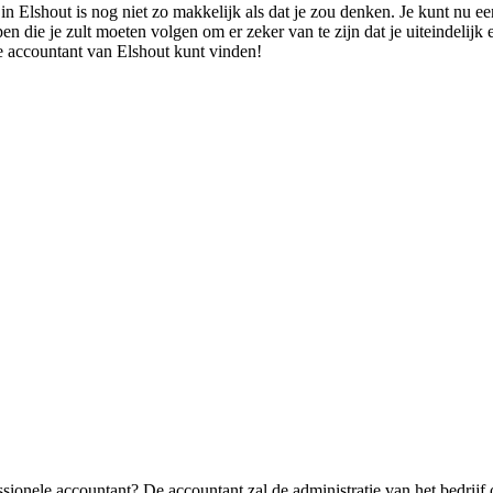
n Elshout is nog niet zo makkelijk als dat je zou denken. Je kunt nu een
ppen die je zult moeten volgen om er zeker van te zijn dat je uiteindelijk
te accountant van Elshout kunt vinden!
sionele accountant? De accountant zal de administratie van het bedrijf