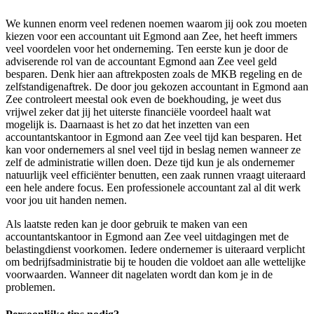
We kunnen enorm veel redenen noemen waarom jij ook zou moeten
kiezen voor een accountant uit Egmond aan Zee, het heeft immers
veel voordelen voor het onderneming. Ten eerste kun je door de
adviserende rol van de accountant Egmond aan Zee veel geld
besparen. Denk hier aan aftrekposten zoals de MKB regeling en de
zelfstandigenaftrek. De door jou gekozen accountant in Egmond aan
Zee controleert meestal ook even de boekhouding, je weet dus
vrijwel zeker dat jij het uiterste financiële voordeel haalt wat
mogelijk is. Daarnaast is het zo dat het inzetten van een
accountantskantoor in Egmond aan Zee veel tijd kan besparen. Het
kan voor ondernemers al snel veel tijd in beslag nemen wanneer ze
zelf de administratie willen doen. Deze tijd kun je als ondernemer
natuurlijk veel efficiënter benutten, een zaak runnen vraagt uiteraard
een hele andere focus. Een professionele accountant zal al dit werk
voor jou uit handen nemen.
Als laatste reden kan je door gebruik te maken van een
accountantskantoor in Egmond aan Zee veel uitdagingen met de
belastingdienst voorkomen. Iedere ondernemer is uiteraard verplicht
om bedrijfsadministratie bij te houden die voldoet aan alle wettelijke
voorwaarden. Wanneer dit nagelaten wordt dan kom je in de
problemen.