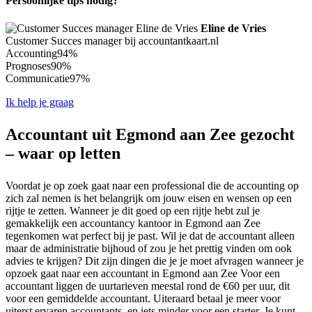
Persoonlijke tips nodig?
Eline de Vries
Customer Succes manager bij accountantkaart.nl
Accounting
94%
Prognoses
90%
Communicatie
97%
Ik help je graag
Accountant uit Egmond aan Zee gezocht
– waar op letten
Voordat je op zoek gaat naar een professional die de accounting op
zich zal nemen is het belangrijk om jouw eisen en wensen op een
rijtje te zetten. Wanneer je dit goed op een rijtje hebt zul je
gemakkelijk een accountancy kantoor in Egmond aan Zee
tegenkomen wat perfect bij je past. Wil je dat de accountant alleen
maar de administratie bijhoud of zou je het prettig vinden om ook
advies te krijgen? Dit zijn dingen die je je moet afvragen wanneer je
opzoek gaat naar een accountant in Egmond aan Zee Voor een
accountant liggen de uurtarieven meestal rond de €60 per uur, dit
voor een gemiddelde accountant. Uiteraard betaal je meer voor
uiterst ervaren accountants, en iets minder voor een starter. Je kunt