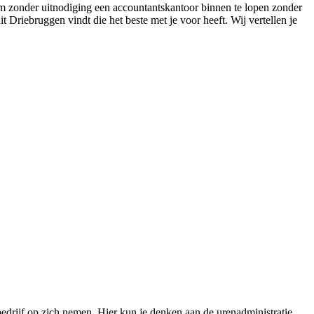
om zonder uitnodiging een accountantskantoor binnen te lopen zonder
it Driebruggen vindt die het beste met je voor heeft. Wij vertellen je
edrijf op zich nemen. Hier kun je denken aan de urenadministratie,