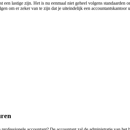
t een lastige zijn. Het is nu eenmaal niet geheel volgens standaarden 
lgen om er zeker van te zijn dat je uiteindelijk een accountantskantoor u
uren
rofessionele accountant? De accountant zal de administratie van het b