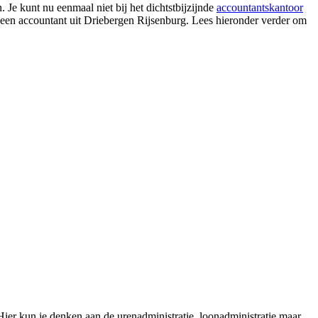
 Je kunt nu eenmaal niet bij het dichtstbijzijnde
accountantskantoor
r een accountant uit Driebergen Rijsenburg. Lees hieronder verder om
Hier kun je denken aan de urenadministratie, loonadministratie maar