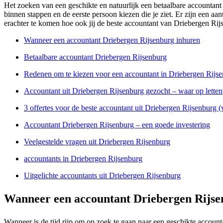
Het zoeken van een geschikte en natuurlijk een betaalbare accountant i
binnen stappen en de eerste persoon kiezen die je ziet. Er zijn een a
erachter te komen hoe ook jij de beste accountant van Driebergen Ri
Wanneer een accountant Driebergen Rijsenburg inhuren
Betaalbare accountant Driebergen Rijsenburg
Redenen om te kiezen voor een accountant in Driebergen Rijs
Accountant uit Driebergen Rijsenburg gezocht – waar op letten
3 offertes voor de beste accountant uit Driebergen Rijsenburg (
Accountant Driebergen Rijsenburg – een goede investering
Veelgestelde vragen uit Driebergen Rijsenburg
accountants in Driebergen Rijsenburg
Uitgelichte accountants uit Driebergen Rijsenburg
Wanneer een accountant Driebergen Rijse
Wanneer is de tijd rijp om op zoek te gaan naar een geschikte account