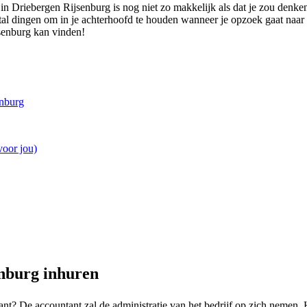
n Driebergen Rijsenburg is nog niet zo makkelijk als dat je zou denken.
antal dingen om in je achterhoofd te houden wanneer je opzoek gaat naa
jsenburg kan vinden!
enburg
voor jou)
nburg inhuren
ant? De accountant zal de administratie van het bedrijf op zich nemen. 